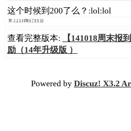
这个时候到200了么？:lol:lol
页:
1
2
3
4
[5]
6
7
8
9
10
查看完整版本:
【141018周末
励（14年升级版 ）
Powered by
Discuz! X3.2 Ar