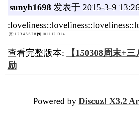
sunyb1698
发表于 2015-3-9 13:26
:loveliness::loveliness::loveliness::l
页:
1
2
3
4
5
6
7
8
[9]
10
11
12
13
14
查看完整版本:
【150308周末
励
Powered by
Discuz! X3.2 Ar