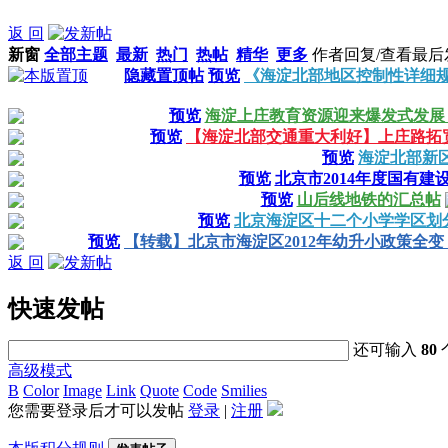
返 回
新窗
全部主题
最新
热门
热帖
精华
更多
作者
回复/查看
最后
隐藏置顶帖
预览
《海淀北部地区控制性详细规
预览
海淀上庄教育资源迎来爆发式发展
预览
【海淀北部交通重大利好】上庄路拓
预览
海淀北部新区
预览
北京市2014年度国有
预览
山后线地铁的汇总帖
预览
北京海淀区十二个小学学区划
预览
【转载】北京市海淀区2012年幼升小政策全
返 回
快速发帖
还可输入
80
高级模式
B
Color
Image
Link
Quote
Code
Smilies
您需要登录后才可以发帖
登录
|
注册