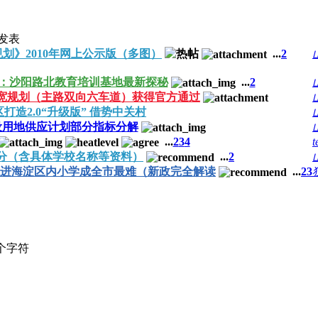
发表
划》2010年网上公示版（多图）
...
2
：沙阳路北教育培训基地最新探秘
...
2
宽规划（主路双向六车道）获得官方通过
打造2.0“升级版” 借势中关村
建设用地供应计划部分指标分解
...
2
3
4
t
分（含具体学校名称等资料）
...
2
变 进海淀区内小学成全市最难（新政完全解读
...
2
3
个字符