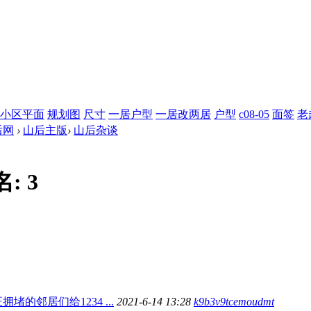
小区平面
规划图
尺寸
一居户型
一居改两居
户型
c08-05
面签
老
后网
›
山后主版
›
山后杂谈
名:
3
堵的邻居们给1234 ...
2021-6-14 13:28
k9b3v9tcemoudmt