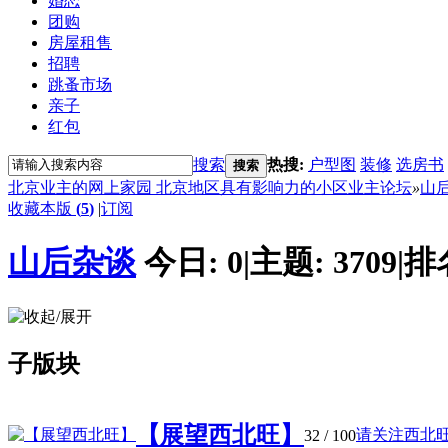
婚恋
团购
房屋租售
招聘
跳蚤市场
亲子
红包
搜索
热搜:
户型图
装修
选房书
搜索
北京业主的网上家园 北京地区具有影响力的小区业主论坛
»
山
收藏本版
(
5
)
|
订阅
山后杂谈
今日:
0
|
主题:
3709
|
排
子版块
【展望西北旺】
请关注西北旺拥
32
/ 100