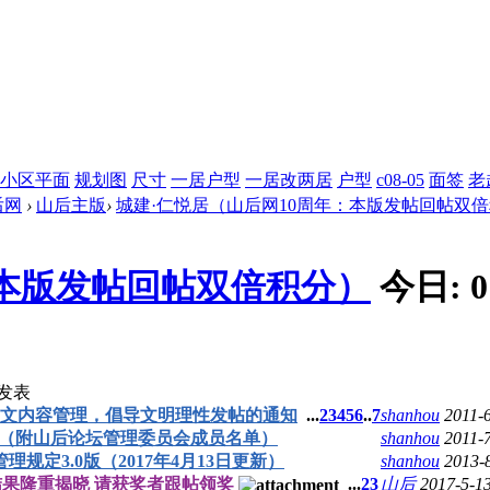
小区平面
规划图
尺寸
一居户型
一居改两居
户型
c08-05
面签
老
后网
›
山后主版
›
城建·仁悦居（山后网10周年：本版发帖回帖双
：本版发帖回帖双倍积分）
今日:
0
发表
文内容管理，倡导文明理性发帖的通知
...
2
3
4
5
6
..
7
shanhou
2011-
（附山后论坛管理委员会成员名单）
shanhou
2011-
规定3.0版（2017年4月13日更新）
shanhou
2013-
果隆重揭晓 请获奖者跟帖领奖
...
2
3
山后
2017-5-1