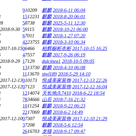
1
9
10209
麒麟
2018-6-11 06:04
3
15
12231
麒麟
2018-8-20 06:01
28
5
8738
麒麟
2025-5-11 12:30
2018-9-30
5
9115
麒麟
2018-10-21 06:00
7
6
7011
麒麟
2018-1-27 07:20
0
42
23755
麒麟
2018-3-10 06:34
2017-10-15
0
6466
柏辉橱柜衣柜
2017-10-15 16:25
6
4
7557
麒麟
2017-9-26 06:19
2018-9-29
1
7129
dulcinea1
2018-10-5 09:05
0
13
13730
麒麟
2018-4-10 06:08
9
11
13670
stwl189
2018-5-29 14:10
2017-12-13
0
10173
悦成美家装饰
2017-12-13 22:26
2017-12-12
0
7123
悦成美家装饰
2017-12-12 16:04
3
12
14074
天长地久7410
2018-6-22 18:54
4
78
34666
山后
2018-7-16 21:32
2
10
11254
麒麟
2018-9-22 06:23
22
17069
麒麟
2018-6-2 14:49
2017-12-10
0
7307
悦成美家装饰
2017-12-10 21:29
3
7208
麒麟
2018-5-6 12:54
26
16703
龙猫
2018-9-17 09:47