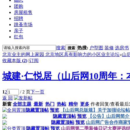
婚恋
团购
房屋租售
招聘
跳蚤市场
亲子
红包
搜索
热搜:
户型图
装修
选房书
搜索
北京业主的网上家园 北京地区具有影响力的小区业主论坛
»
山
收藏本版
(
2
)
|
订阅
城建·仁悦居（山后网10周年
1
2
/ 2 页
下一页
返 回
新窗
全部主题
最新
热门
热帖
精华
更多
作者
回复/查看
最后
隐藏置顶帖
预览
【山后网总版规】关于加强论坛帖
隐藏置顶帖
预览
【公告】山后网简介
隐藏置顶帖
预览
山后网广告合作商家管理
隐藏置顶帖
预览
山后网第二季装修日记大赛评选结