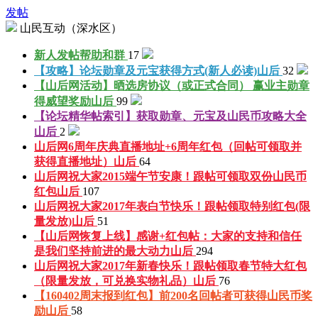
发帖
山民互动（深水区）
新人发帖帮助
和群
17
【攻略】论坛勋章及元宝获得方式(新人必读)
山后
32
【山后网活动】晒选房协议（或正式合同） 赢业主勋章
得威望奖励
山后
99
【论坛精华帖索引】获取勋章、元宝及山民币攻略大全
山后
2
山后网6周年庆典直播地址+6周年红包（回帖可领取并
获得直播地址）
山后
64
山后网祝大家2015端午节安康！跟帖可领取双份山民币
红包
山后
107
山后网祝大家2017年表白节快乐！跟帖领取特别红包(限
量发放)
山后
51
【山后网恢复上线】感谢+红包帖：大家的支持和信任
是我们坚持前进的最大动力
山后
294
山后网祝大家2017年新春快乐！跟帖领取春节特大红包
（限量发放，可兑换实物礼品）
山后
76
【160402周末报到红包】前200名回帖者可获得山民币奖
励
山后
58