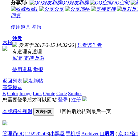
分享到:
QQ好友和群
QQ空间
收藏
1
分享
淘帖
支持
反
回复
使用道具
举报
沙发
木粉
发表于 2017-3-15 14:32:26
|
只看该作者
有道理有道理
回复
支持
反对
使用道具
举报
返回列表
高级模式
B
Color
Image
Link
Quote
Code
Smilies
您需要登录后才可以回帖
登录
|
注册
本版积分规则
回帖后跳转到最后一页
发表回复
管理员QQ1192595503
|
小黑屋
|
手机版
|
Archiver
|
山后网
(
京ICP备1