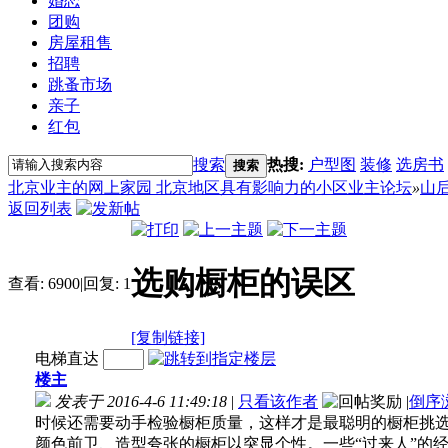
婚恋
团购
房屋租售
招聘
跳蚤市场
亲子
红包
搜索
热搜:
户型图
装修
选房书
搜索
北京业主的网上家园 北京地区具有影响力的小区业主论坛
»
山
返回列表
选购橱柜的误区
查看:
6900
|
回复:
1
[复制链接]
电梯直达
楼主
发表于 2016-4-6 11:49:18
|
只看该作者
|
倒序
时候还需要动手检验橱柜质量，这样才是最聪明的橱柜挑
颜色前卫、造型夸张的橱柜以突显个性。一些“过来人”的