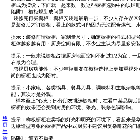
柜成为摆设，下面就一起来数一数这些橱柜选购中的误区
陷阱1：橱柜规划成问题
装修完再买橱柜：橱柜安装是最后一步，不少人存在误区
是装修后才订橱柜，看上的款式可能因为无法配合煤气、
提示：装修前请橱柜厂家测量尺寸，确定橱柜的样式和型
柜体越多越有用：厨房空间有限，不少业主认为尽量多安
提示：一般来说橱柜占据厨房地面空间不超过1/2为宜，一旦
右最为合理。
忽视厨房功能性：不少年轻朋友在橱柜选择上更加重视外观
尚的橱柜也成为陪衬。
提示：小家电、各类锅具、餐具刀具、调味料和主粮杂粮
能，其次才是外观。
“样本至上”心态：部分朋友挑选橱柜时，在看中某品牌后
橱柜的效果还会受到厨房的环境、采光、装修色调影响。
悠
提示：样板橱柜在卖场的灯光和明亮的环境下，看起来是
厨
边缘造型夸张的橱柜产品;中式厨房不建议用复杂雕花的门
生
活
陷阱3：细节不重要