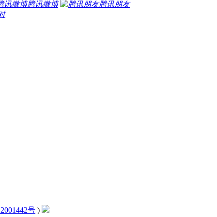
腾讯微博
腾讯朋友
对
2001442号
)