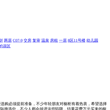
赵
两居
C07-9
交房
复审
温泉
房租
一居
8区11号楼
幼儿园
的误区
柜选购必须提前准备，不少年轻朋友对橱柜有着热衷，希望选择
实际挑选中，不少人都会掉进这些陷阱，结果花费万元买来的橱