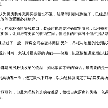
吧。
认为厨房装修完再买橱柜也不迟，结果等到橱柜到位了，已经是
水管等位置而必须放弃。
号，在橱柜预留管线接口，装修时也需要准确露出管线，以便橱
装柜体，让厨房有更多的收纳空间，但过多的柜体补不但占据活
超过了一般，厨房空间会变得拥挤;另外，吊柜与地柜的比例以不超过1
的时尚，忽视其最实际的功能——储藏，以至橱柜进家后出现许
等都是厨房必须收纳的物品，如此繁多零碎的物品，最需要的是
到卖场逛一圈，选定款式下订单，以为这样就搞定了吗?其实卖
华丽丽的，但最为理想的选购标准是，根据自家厨房的风格、色
板。