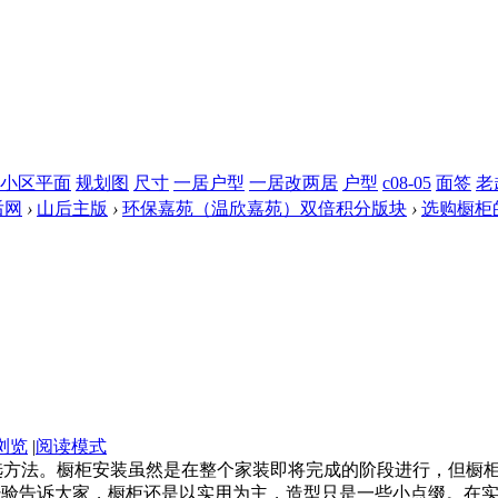
小区平面
规划图
尺寸
一居户型
一居改两居
户型
c08-05
面签
老
后网
›
山后主版
›
环保嘉苑（温欣嘉苑）双倍积分版块
›
选购橱柜
浏览
|
阅读模式
选方法。橱柜安装虽然是在整个家装即将完成的阶段进行，但橱
经验告诉大家，橱柜还是以实用为主，造型只是一些小点缀。在