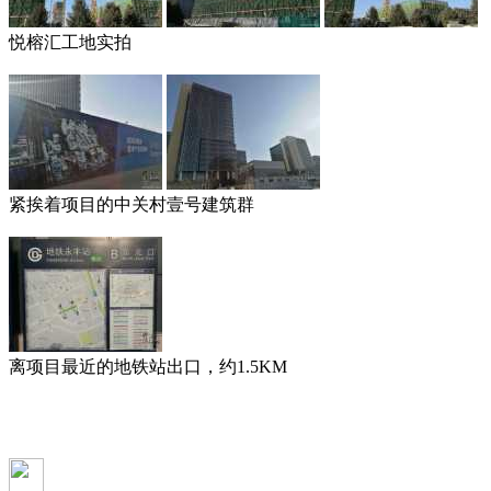
悦榕汇工地实拍
紧挨着项目的中关村壹号建筑群
离项目最近的地铁站出口，约1.5KM