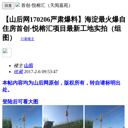
首创·悦榕汇（天阅嘉苑）
回复
【山后网170206严肃爆料】海淀最火爆自
住房首创·悦榕汇项目最新工地实拍（组
图）
只看楼主
楼主
山后
收藏
2017-2-6 09:53:47
本帖内容均为山后网原创，版权所有，转自请标明出
处。
登陆后可看大图