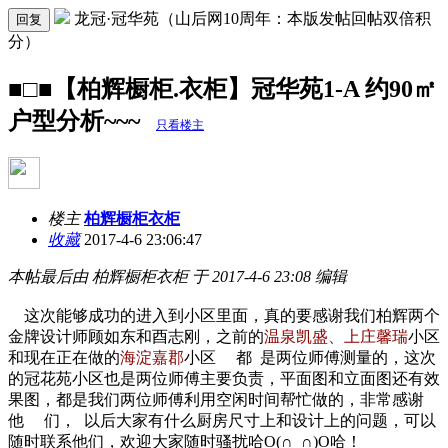
龙冠·冠华苑（山后网10周年：本版发帖回帖双倍积
回复
分）
■□■【柏辉橱柜.衣柜】冠华苑1-A 约90㎡
户型分析~~~
只看楼主
楼主
柏辉橱柜衣柜
收藏
2017-4-6 23:06:47
本帖最后由 柏辉橱柜衣柜 于 2017-4-6 23:08 编辑
这次能够成功的进入到小区里面，真的要感谢我们柏辉两个
金牌设计师顾如东和酉志刚，之前的
温泉凯盛、上庄馨瑞
小区
和现在正在做的
海淀嘉郡
小区 都 是两位师傅测量的，这次
的冠花苑小区也是两位师傅主要负责，平面图和立面图还有效
果图，都是我们两位师傅利用空闲时间帮忙做的，非常感谢
他 们， 以后大家有什么厨房尺寸上和设计上的问题，可以
随时联系他们，欢迎大家随时骚扰哈O(∩_∩)O哈！