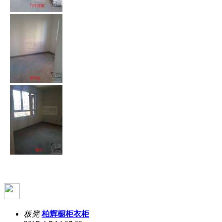
板凳
柏辉橱柜衣柜