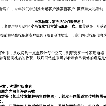
老客户，今年我们特别推出
老
客户推荐新客户 赢双重大礼
活动
推荐柏辉，家务活我们来帮您！
同
，老客户即可获得
“小马管家”日常清洁服务一次
。推荐越多，可获
提前和销售报备新客户信息（姓名电话地址），我们将以报备信息为
，写出来，从收房到一点点设计每个空间，到研究买一件家用电器
会有精美礼品的收获。以后回忆起来可以看看自己装修的道路是
微信好友，沟通排版事宜
两周之内
留言评论有效
信群等
（禁止转发柏辉销售群拉票）
，转发不同渠道宣传柏辉需
次。