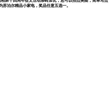
为柏辉十四周年征文活动添砖加瓦，您可以拍点美图，简单写点
为苏泊尔精品小家电，
奖品任意五选一。