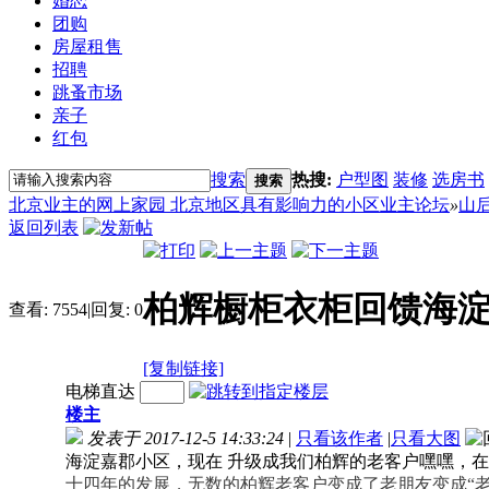
婚恋
团购
房屋租售
招聘
跳蚤市场
亲子
红包
搜索
热搜:
户型图
装修
选房书
搜索
北京业主的网上家园 北京地区具有影响力的小区业主论坛
»
山
返回列表
柏辉橱柜衣柜回馈海
查看:
7554
|
回复:
0
[复制链接]
电梯直达
楼主
发表于 2017-12-5 14:33:24
|
只看该作者
|
只看大图
海淀嘉郡小区，现在 升级成我们柏辉的老客户嘿嘿，在
十四年的发展，无数的柏辉老客户变成了老朋友变成“