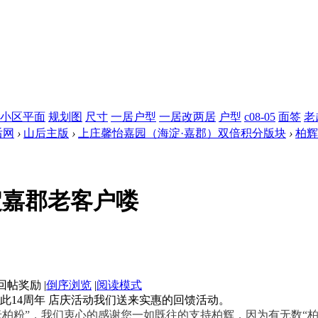
小区平面
规划图
尺寸
一居户型
一居改两居
户型
c08-05
面签
老
后网
›
山后主版
›
上庄馨怡嘉园（海淀·嘉郡）双倍积分版块
›
柏辉
淀嘉郡老客户喽
|
倒序浏览
|
阅读模式
此14周年 店庆活动我们送来实惠的回馈活动。
老柏粉”，我们衷心的感谢您一如既往的支持柏辉，因为有无数“