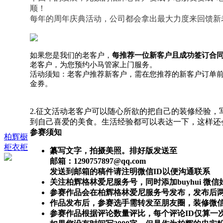
顺！
每年的周年庆典活动，公司都会拿出最大力度来回馈新
如果您是我们的老客户，
每推荐一位新客户且成功签订合
老客户，为您预约小马管家上门服务。
活动须知：老客户推荐新客户，需在您推荐的新客户订单前
金券。
2.征文活动老客户可以随心所欲的把自己的装修经验
到自己喜爱的美食。生活经验都可以表达一下，这样还
参赛须知
柏辉橱
柜衣柜
纂写文字，拍摄美照。排好版发送至
邮箱：
1290757897@qq.com
发送到邮箱的稿件请注明微信ID以便沟通联系
关注
柏辉格林爱尼服务号
，同时添加buyhui 
参赛作品会在
柏辉格林爱尼服务号
发布，发布后
作品发布后，参赛选手需转发至朋友圈，装修微
参赛作品根据评论数量评比，每个评论ID仅算一