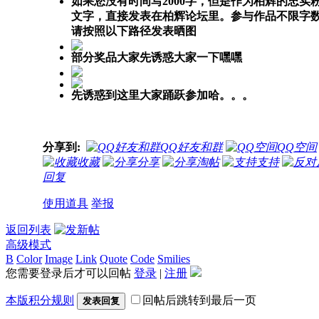
如果您没有时间写2000字，但是作为柏辉的忠
文字，直接发表在
柏辉论坛
里。参与作品
不限字
请按照以下路径发表晒图
部分奖品大家先诱惑大家一下嘿嘿
先诱惑到这里大家踊跃参加哈。。。
分享到:
QQ好友和群
QQ空间
收藏
分享
淘帖
支持
回复
使用道具
举报
返回列表
高级模式
B
Color
Image
Link
Quote
Code
Smilies
您需要登录后才可以回帖
登录
|
注册
本版积分规则
回帖后跳转到最后一页
发表回复