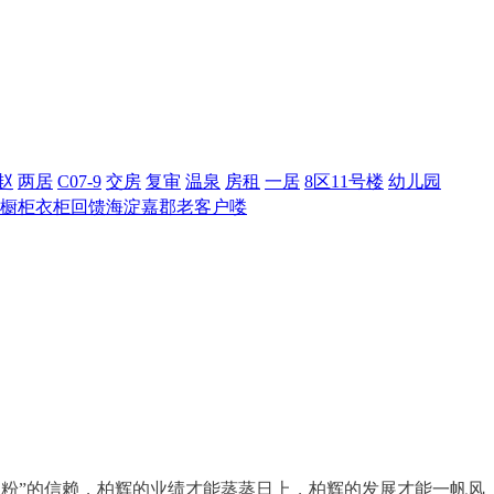
赵
两居
C07-9
交房
复审
温泉
房租
一居
8区11号楼
幼儿园
橱柜衣柜回馈海淀嘉郡老客户喽
柏粉”的信赖，柏辉的业绩才能蒸蒸日上，柏辉的发展才能一帆风