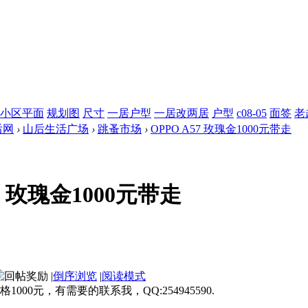
小区平面
规划图
尺寸
一居户型
一居改两居
户型
c08-05
面签
老
后网
›
山后生活广场
›
跳蚤市场
›
OPPO A57 玫瑰金1000元带走
57 玫瑰金1000元带走
|
倒序浏览
|
阅读模式
00元，有需要的联系我，QQ:254945590.