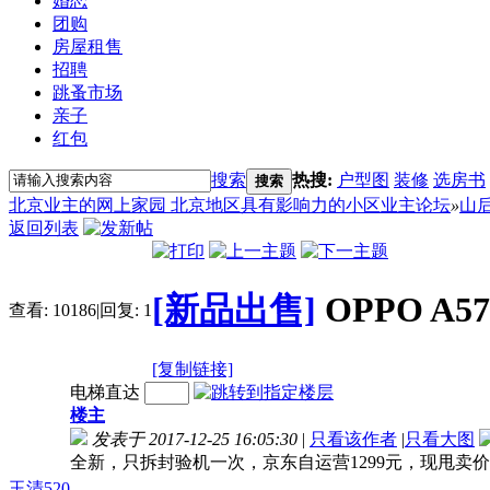
婚恋
团购
房屋租售
招聘
跳蚤市场
亲子
红包
搜索
热搜:
户型图
装修
选房书
搜索
北京业主的网上家园 北京地区具有影响力的小区业主论坛
»
山
返回列表
[新品出售]
OPPO A
查看:
10186
|
回复:
1
[复制链接]
电梯直达
楼主
发表于 2017-12-25 16:05:30
|
只看该作者
|
只看大图
全新，只拆封验机一次，京东自运营1299元，现甩卖价格10
玉清520