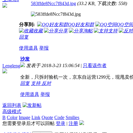
583ffde8Ncc7f843d.jpg
(33.2 KB, 下载次数: 558)
分享到:
QQ好友和群
QQ空
收藏
分享
淘帖
支持
回复
使用道具
举报
沙发
发表于 2018-3-23 15:06:54
|
只看该作者
Lengleng
全新，只拆封验机一次，京东自运营1299元，现甩卖价格
回复
支持
反对
使用道具
举报
返回列表
高级模式
B
Color
Image
Link
Quote
Code
Smilies
您需要登录后才可以回帖
登录
|
注册