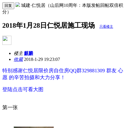
城建·仁悦居（山后网10周年：本版发帖回帖双倍积
回复
分）
2018年1月28日仁悦居施工现场
只看楼主
楼主
麒麟
收藏
2018-1-29 19:23:07
特别感谢仁悦居限价房自住房QQ群329881309 群友
心
愿
的辛苦拍摄和大力分享！
登陆点击可看大图
第一张