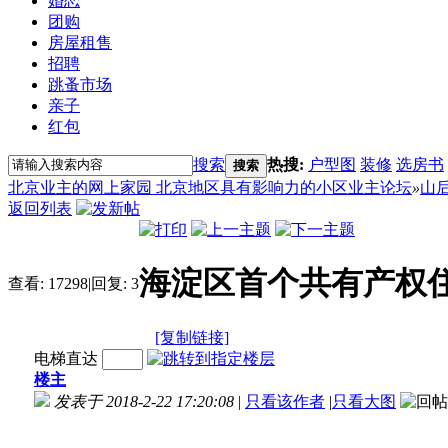
婚恋
团购
房屋租售
招聘
跳蚤市场
亲子
红包
搜索
热搜:
户型图
装修
选房书
搜索
北京业主的网上家园 北京地区具有影响力的小区业主论坛
»
山
返回列表
海淀区首个共有产权住房
查看:
17298
|
回复:
3
[复制链接]
电梯直达
楼主
发表于 2018-2-22 17:20:08
|
只看该作者
|
只看大图