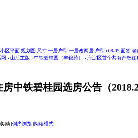
小区平面
规划图
尺寸
一居户型
一居改两居
户型
c08-05
面签
老
后网
›
山后主版
›
中铁碧桂园（丰锦苑）
›
海淀区首个共有产权住房中铁
中铁碧桂园选房公告（2018.2.
|
倒序浏览
|
阅读模式