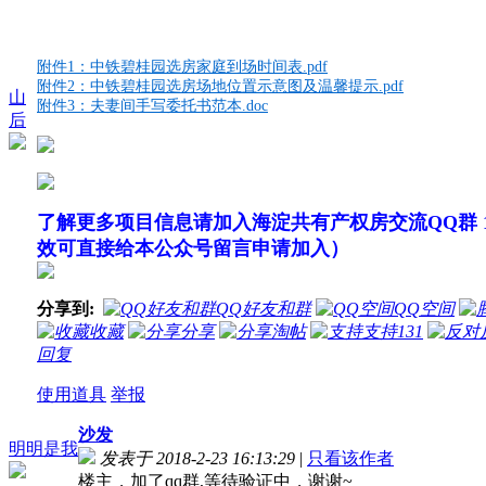
附件1：中铁碧桂园选房家庭到场时间表.pdf
附件2：中铁碧桂园选房场地位置示意图及温馨提示.pdf
山
附件3：夫妻间手写委托书范本.doc
后
了解更多项目信息请加入海淀共有产权房交流QQ群 135
效可直接给本公众号留言申请加入）
分享到:
QQ好友和群
QQ空间
收藏
分享
淘帖
支持
131
回复
使用道具
举报
沙发
明明是我
发表于 2018-2-23 16:13:29
|
只看该作者
楼主，加了qq群,等待验证中，谢谢~