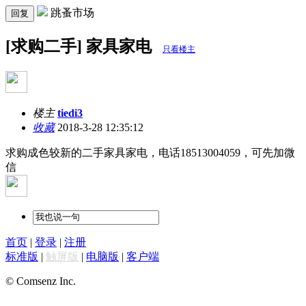
跳蚤市场
回复
[求购二手] 家具家电
只看楼主
楼主
tiedi3
收藏
2018-3-28 12:35:12
求购成色较新的二手家具家电，电话18513004059，可先加微
信
首页
|
登录
|
注册
标准版
|
触屏版
|
电脑版
|
客户端
© Comsenz Inc.