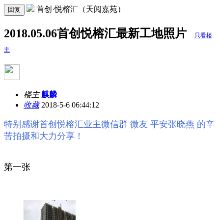
首创·悦榕汇（天阅嘉苑）
回复
2018.05.06首创悦榕汇最新工地照片
只看楼
主
楼主
麒麟
收藏
2018-5-6 06:44:12
特别感谢
首创悦榕汇业主微信群
微友 平安张晓燕 的辛
苦拍摄和大力分享！
第一张