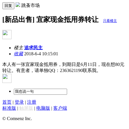
跳蚤市场
回复
[新品出售] 宜家现金抵用券转让
只看楼主
楼主
追求民主
收藏
2018-6-4 10:15:01
本人有一张宜家现金抵用券，到期日是6月11日，现在想80元
转让。有意者，请单独QQ：2363621190联系我。
首页
|
登录
|
注册
标准版
|
触屏版
|
电脑版
|
客户端
© Comsenz Inc.