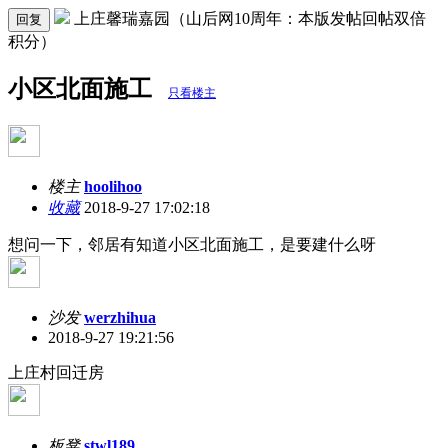
上庄馨瑞嘉园（山后网10周年：本版发帖回帖双倍
回复
积分）
小区北面施工
只看楼主
楼主
hoolihoo
收藏
2018-9-27 17:02:18
想问一下，邻居有知道小区北面施工，是要建什么呀
沙发
werzhihua
2018-9-27 19:21:56
上庄村回迁房
板凳
stwl189