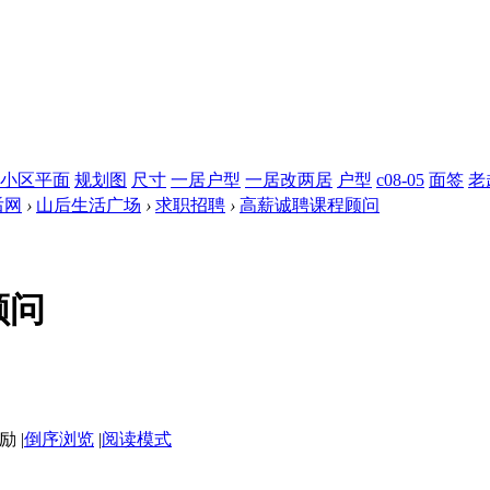
小区平面
规划图
尺寸
一居户型
一居改两居
户型
c08-05
面签
老
后网
›
山后生活广场
›
求职招聘
›
高薪诚聘课程顾问
顾问
|
倒序浏览
|
阅读模式