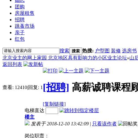
婚恋
团购
房屋租售
招聘
跳蚤市场
亲子
红包
搜索
热搜:
户型图
装修
选房书
搜索
北京业主的网上家园 北京地区具有影响力的小区业主论坛
»
山
返回列表
[招聘]
高薪诚聘课程
查看:
12410
|
回复:
1
[复制链接]
电梯直达
楼主
发表于 2018-12-10 13:42:09
|
只看该作者
岗位职责：