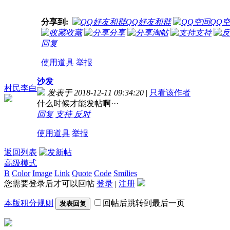
分享到:
QQ好友和群
QQ
收藏
分享
淘帖
支持
回复
使用道具
举报
沙发
村民李白
发表于 2018-12-11 09:34:20
|
只看该作者
什么时候才能发帖啊···
回复
支持
反对
使用道具
举报
返回列表
高级模式
B
Color
Image
Link
Quote
Code
Smilies
您需要登录后才可以回帖
登录
|
注册
本版积分规则
回帖后跳转到最后一页
发表回复