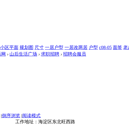
小区平面
规划图
尺寸
一居户型
一居改两居
户型
c08-05
面签
老
后网
›
山后生活广场
›
求职招聘
›
招聘会服员
|
倒序浏览
|
阅读模式
宿。 工作地址：海淀区东北旺西路