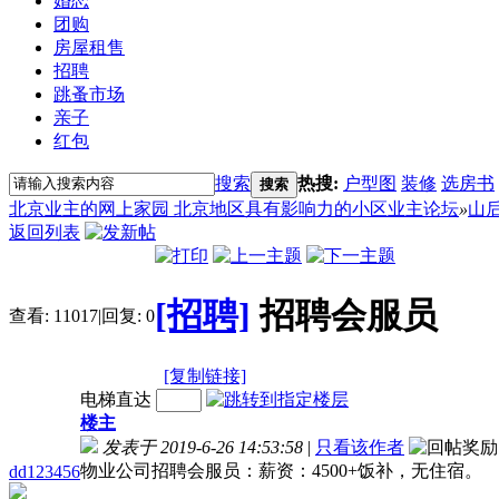
婚恋
团购
房屋租售
招聘
跳蚤市场
亲子
红包
搜索
热搜:
户型图
装修
选房书
搜索
北京业主的网上家园 北京地区具有影响力的小区业主论坛
»
山
返回列表
[招聘]
招聘会服员
查看:
11017
|
回复:
0
[复制链接]
电梯直达
楼主
发表于 2019-6-26 14:53:58
|
只看该作者
物业公司招聘会服员：薪资：4500+饭补，无住
dd123456