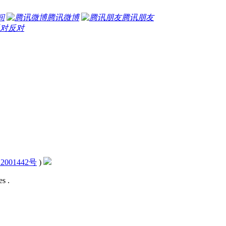
间
腾讯微博
腾讯朋友
反对
2001442号
)
s .