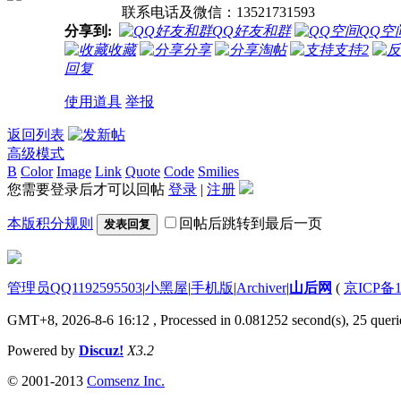
联系电话及微信：13521731593
分享到:
QQ好友和群
QQ空
收藏
分享
淘帖
支持
2
回复
使用道具
举报
返回列表
高级模式
B
Color
Image
Link
Quote
Code
Smilies
您需要登录后才可以回帖
登录
|
注册
本版积分规则
回帖后跳转到最后一页
发表回复
管理员QQ1192595503
|
小黑屋
|
手机版
|
Archiver
|
山后网
(
京ICP备1
GMT+8, 2026-8-6 16:12
, Processed in 0.081252 second(s), 25 querie
Powered by
Discuz!
X3.2
© 2001-2013
Comsenz Inc.