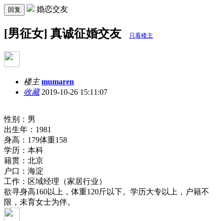
婚恋交友
回复
[男征女] 真诚征婚交友
只看楼主
楼主
mumaren
收藏
2019-10-26 15:11:07
性别：男
出生年：1981
身高：179体重158
学历：本科
籍贯：北京
户口：海淀
工作：区域经理（家居行业）
欲寻身高160以上，体重120斤以下。学历大专以上，户籍不
限，未育女士为伴。