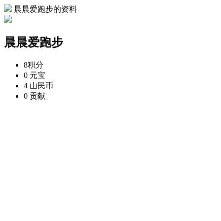
晨晨爱跑步的资料
晨晨爱跑步
8
积分
0
元宝
4
山民币
0
贡献