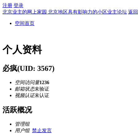
注册
登录
北京业主的网上家园 北京地区具有影响力的小区业主论坛
返回
空间首页
个人资料
必疯
(UID: 3567)
空间访问量
1236
邮箱状态
未验证
视频认证
未认证
活跃概况
管理组
用户组
禁止发言