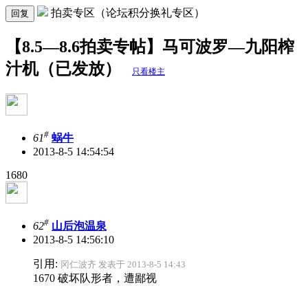
拍卖专区（论坛积分换礼专区）
回复
【8.5—8.6拍卖专帖】马可波罗—九阳榨
汁机（已发放）
只看楼主
#
61
蜗牛
2013-8-5 14:54:54
1680
#
62
山后泡温泉
2013-8-5 14:56:10
引用:
冈仁波齐 发表于 2013-8-5 14:43
1670 破坏队形者，遭鄙视