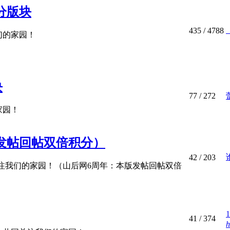
分版块
435
/ 4788
们的家园！
块
77
/ 272
家园！
版发帖回帖双倍积分）
42
/ 203
注我们的家园！（山后网6周年：本版发帖回帖双倍
41
/ 374
h