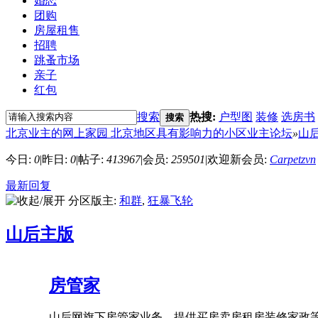
婚恋
团购
房屋租售
招聘
跳蚤市场
亲子
红包
搜索
热搜:
户型图
装修
选房书
搜索
北京业主的网上家园 北京地区具有影响力的小区业主论坛
»
山
今日:
0
|
昨日:
0
|
帖子:
413967
|
会员:
259501
|
欢迎新会员:
Carpetzvn
最新回复
分区版主:
和群
,
狂暴飞轮
山后主版
房管家
山后网旗下房管家业务，提供买房卖房租房装修家政