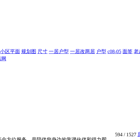
小区平面
规划图
尺寸
一居户型
一居改两居
户型
c08-05
面签
老
后网
594
/ 1527
等全方位服务，是陪伴您身边的靠谱伙伴和得力帮