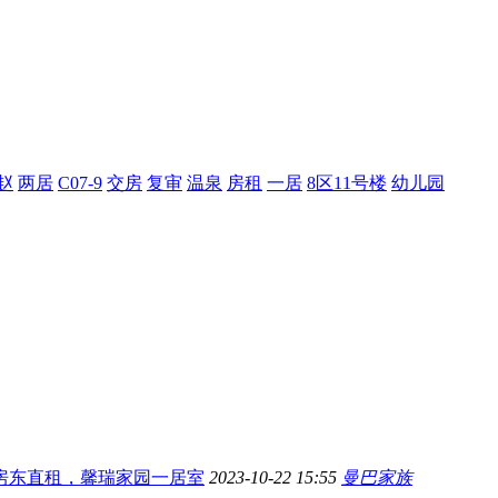
赵
两居
C07-9
交房
复审
温泉
房租
一居
8区11号楼
幼儿园
房东直租，馨瑞家园一居室
2023-10-22 15:55
曼巴家族