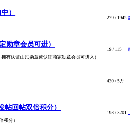
加中）
279
/ 1945
民定勋章会员可进）
19
/ 115
：拥有认证山民勋章或认证商家勋章会员可进入）
430
/
5万
发帖回帖双倍积分）
193
/ 3201
倍积分）