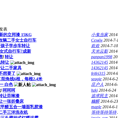
发表
新的立邦漆 15KG
小鬼当家
2014
收辆二手女士自行车
Семён
2014-7-
好孩子学步车转让
欢欢
2014-7-10
6女式自行车7成新
天光云影
2014
售
]
转让
panpan1998
20
电转让
14362145
2014
转让二手家具
14362145
2014
不想要了
feifei315
2014-6
C阳角线6根，每根2.4米
seagie
2014-6-
一 白色
庄户人
2014-6
让
]
呵呵呵
hzkj
2014-6-24
转让芬琳漆
追求民主
2014
让一张折叠床
糠醛
2014-6-23
抗甲醛五合一墙面乳胶漆
maple
2014-6-1
二手三洋洗衣机
等待等待等待
普三头壁挂式灯暖浴霸
jessie_syn
2014