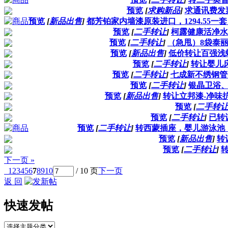
预览
[
求购新品
]
求通讯费发
预览
[
新品出售
]
都芳铂家内墙漆原装进口，1294.55一
预览
[
二手转让
]
柯露健康活净水饮
预览
[
二手转让
]
（急甩）8袋泰丽
预览
[
新品出售
]
低价转让百强浅
预览
[
二手转让
]
转让婴儿床
预览
[
二手转让
]
七成新不绣钢管晾
预览
[
二手转让
]
银晶卫浴
预览
[
新品出售
]
转让立邦漆-净味
预览
[
二手转
预览
[
二手转让
]
已转
预览
[
二手转让
]
转西蒙插座，婴儿游泳池
预览
[
新品出售
]
转
预览
[
二手转让
]
转
下一页 »
1
2
3
4
5
6
7
8
9
10
/ 10 页
下一页
返 回
快速发帖