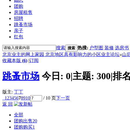
婚恋
团购
房屋租售
招聘
跳蚤市场
亲子
红包
搜索
热搜:
户型图
装修
选房书
搜索
北京业主的网上家园 北京地区具有影响力的小区业主论坛
»
山
收藏本版
(
6
)
|
订阅
跳蚤市场
今日:
0
|
主题:
300
|
排名
版主:
丁丁
1
2
3
4
5
6
7
8
9
10
/ 10 页
下一页
返 回
全部
团购出售
20
团购购买
1