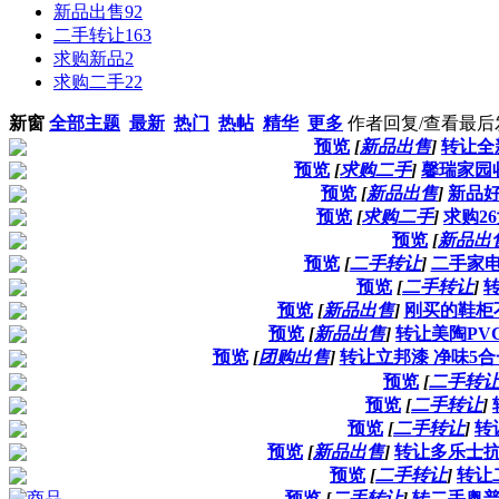
新品出售
92
二手转让
163
求购新品
2
求购二手
22
新窗
全部主题
最新
热门
热帖
精华
更多
作者
回复/查看
最后
预览
[
新品出售
]
转让全
预览
[
求购二手
]
馨瑞家园
预览
[
新品出售
]
新品
预览
[
求购二手
]
求购2
预览
[
新品出
预览
[
二手转让
]
二手家
预览
[
二手转让
]
预览
[
新品出售
]
刚买的鞋柜
预览
[
新品出售
]
转让美陶PV
预览
[
团购出售
]
转让立邦漆 净味5合
预览
[
二手转
预览
[
二手转让
]
预览
[
二手转让
]
转
预览
[
新品出售
]
转让多乐士
预览
[
二手转让
]
转让
预览
[
二手转让
]
转二手奥