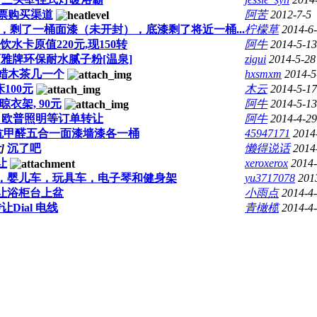
票购买渠道
阿苦
2012-7-5
套，剩了一桶面漆（未开封），底漆剩了将近一桶...
柠檬草
2014-6
水卡原值220元,现150转
阿牛
2014-5-13
雅牌环保耐水腻子粉[温泉]
zigui
2014-5-28
蜡木茶几一个
hxsmxm
2014-5
100元
木云
2014-5-17
衣架, 90元
阿牛
2014-5-13
、欧普照明等订单转让
阿牛
2014-4-29
抗甲醛五合一面漆墙漆各一桶
45947171
2014
让
]
沉了吧
懒得说话
2014
让
xeroxerox
2014-
，婴儿车，玩具车，电子琴和健身架
yu3717078
201
让浴柜台上盆
小雨点
2014-4
让Dial 电线
青橄榄
2014-4