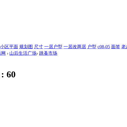
小区平面
规划图
尺寸
一居户型
一居改两居
户型
c08-05
面签
老
后网
›
山后生活广场
›
跳蚤市场
:
60