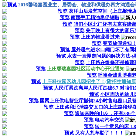
预览
2016馨瑞嘉园业主、居委会、物业和供暖办四方沟通
预览
茗洋山后发艺空间（上庄馨瑞
预览
南娜手工精油皂促销啦
预览
咱们小区北门还有去京客隆
预览
关于晚上有很大的音乐
预览
上庄的物业看过来
预览
春节放假通知
预览
屋外暖气进水口阀门坏了有同
预览
水表一直慢走问题的解决方法-
预览
上庄路在维修还是修建
预览
上庄馨瑞嘉园社区活动中心开业通知
预览
呼唤金诚世博崔
预览
上庄科技园区幼儿园招生了！(附招生通知原
预览
人民币暴跌离岸人民币跌破6.7 对咱
预览
小区周边的幼儿
预览
国网上庄供电营业厅撤销24小时售电窗口及
预览
上庄路和北清路交叉口的上庄路段现
预览
通知来晚的山友，还有336
预览
电动汽车交流
预览
转一个意风的床 1.8x
预览
又有人扎车胎了！！！