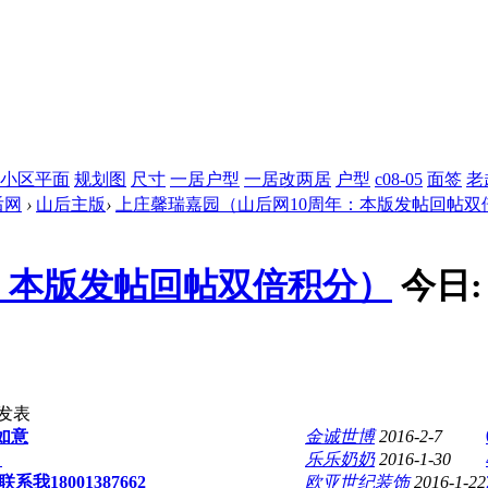
小区平面
规划图
尺寸
一居户型
一居改两居
户型
c08-05
面签
老
后网
›
山后主版
›
上庄馨瑞嘉园（山后网10周年：本版发帖回帖双
：本版发帖回帖双倍积分）
今日
发表
如意
金诚世博
2016-2-7
？
乐乐奶奶
2016-1-30
18001387662
欧亚世纪装饰
2016-1-22