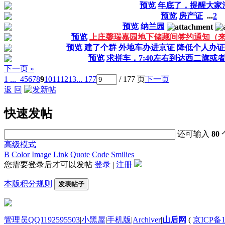
预览
年底了，提醒大家
预览
房产证
...
2
预览
纳兰园
预览
上庄馨瑞嘉园地下储藏间签约通知（
预览
建了个群 外地车办进京证 降低个人办
预览
求拼车，7:40左右到达西二旗或
下一页 »
1 ...
4
5
6
7
8
9
10
11
12
13
... 177
/ 177 页
下一页
返 回
快速发帖
还可输入
80
高级模式
B
Color
Image
Link
Quote
Code
Smilies
您需要登录后才可以发帖
登录
|
注册
本版积分规则
发表帖子
管理员QQ1192595503
|
小黑屋
|
手机版
|
Archiver
|
山后网
(
京ICP备1