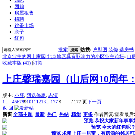
婚恋
团购
房屋租售
招聘
跳蚤市场
亲子
红包
搜索
热搜:
户型图
装修
选房书
搜索
北京业主的网上家园 北京地区具有影响力的小区业主论坛
»
山
收藏本版
(
41
)
|
订阅
上庄馨瑞嘉园（山后网10周年
版主:
小胖
,
阿迭修思
,
志清
1 ...
4
5
6
7
8
9
10
11
12
13
... 177
/ 177 页
下一页
返 回
新窗
全部主题
最新
热门
热帖
精华
更多
作者
回复/查看
最后
预览
恭祝大家新年事事
预览
今天的红包呢
预览
求租上庄一居室，有房源的邻居可联系我