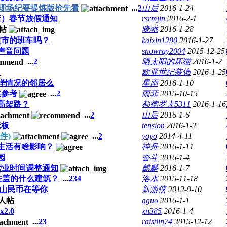
会现场纪要提炼版抢先看
...
2
山后
2016-1-24
店）春节放假通知
rsrmjin
2016-2-1
晓驰
2016-1-28
超市的班车吗？
kaixin1290
2016-1-27
声音问题
snowray2004
2015-12-25
...
2
晒太阳的坏猫
2016-1-2
！
欧亚世纪装饰
2016-1-25
样情况的邻居么
星雨
2016-1-10
供参考
...
2
雨菲
2015-10-15
高架路？
郝德罗夫5311
2016-1-16
...
2
山后
2016-1-6
老板
tension
2016-1-2
件)
...
2
yoyo
2014-4-11
们生活有啥影响？
神舟
2016-1-11
园
奋斗
2016-1-4
营业时间调整通知
麒麟
2016-1-7
在盖的什么建筑？
...
2
3
4
洛水
2015-11-18
个山民币在等你
新游侠
2012-9-10
aguo
2016-1-1
2.0
xn385
2016-1-4
...
2
3
raistlin74
2015-12-12