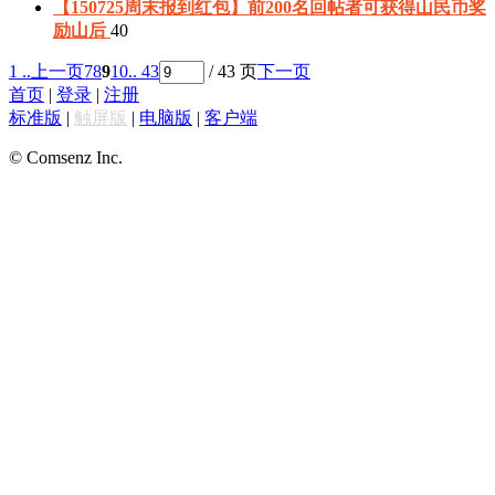
【150725周末报到红包】前200名回帖者可获得山民币奖
励
山后
40
1 ..
上一页
7
8
9
10
.. 43
/ 43 页
下一页
首页
|
登录
|
注册
标准版
|
触屏版
|
电脑版
|
客户端
© Comsenz Inc.