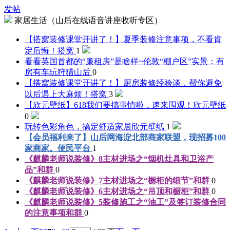
发帖
家居生活（山后在线语音讲座收听专区）
【搭窝装修课堂开讲了！】夏季装修注意事项，不看肯
定后悔！
搭窝
1
看看英国首都的“廉租房”是啥样~伦敦“棚户区”实景：有
房有车玩狩猎
山后
0
【搭窝装修课堂开讲了！】厨房装修经验谈，帮你避免
以后遇上大麻烦！
搭窝
3
【欣元壁纸】618我们要搞事情啦，速来围观！
欣元壁纸
0
玩转色彩角色，搞定舒适家居
欣元壁纸
1
【会员福利来了】山后网海淀北部商家联盟，现招募100
家商家。
便民平台
1
《麒麟老师说装修》8主材进场之“烟机灶具和卫浴产
品”
和群
0
《麒麟老师说装修》7主材进场之“橱柜的细节”
和群
0
《麒麟老师说装修》6主材进场之“吊顶和橱柜”
和群
0
《麒麟老师说装修》5装修施工之“油工”及签订装修合同
的注意事项
和群
0