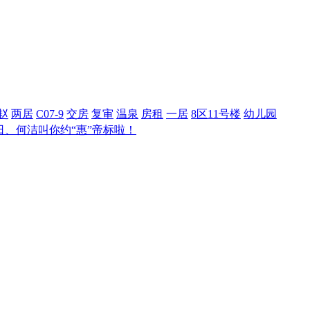
赵
两居
C07-9
交房
复审
温泉
房租
一居
8区11号楼
幼儿园
22日、何洁叫你约“惠”帝标啦！