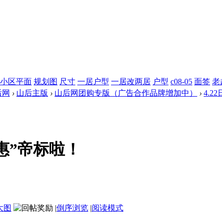
小区平面
规划图
尺寸
一居户型
一居改两居
户型
c08-05
面签
老
后网
›
山后主版
›
山后网团购专版（广告合作品牌增加中）
›
4.
“惠”帝标啦！
大图
|
倒序浏览
|
阅读模式