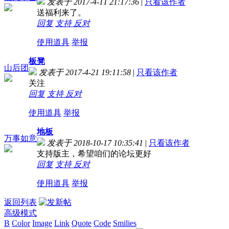
发表于 2017-4-11 21:17:36
|
只看该作者
送福利来了。
回复
支持
反对
使用道具
举报
板凳
山后团
发表于 2017-4-21 19:11:58
|
只看该作者
关注
回复
支持
反对
使用道具
举报
地板
万事如意
发表于 2018-10-17 10:35:41
|
只看该作者
支持版主，希望咱们的论坛更好
回复
支持
反对
使用道具
举报
返回列表
高级模式
B
Color
Image
Link
Quote
Code
Smilies