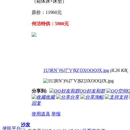
（箱体床+床垫）
原价：11960元
何洁特供：5980元
1U]RN`)%]7`V]$Z]3XOOQJX.jpg
(8.26 KB
分享到:
QQ好友和群
收藏
分享
淘帖
支持
回复
使用道具
举报
沙发
便民平台