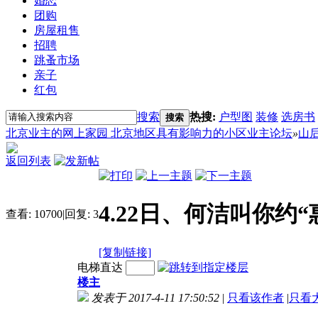
婚恋
团购
房屋租售
招聘
跳蚤市场
亲子
红包
搜索
热搜:
户型图
装修
选房书
搜索
北京业主的网上家园 北京地区具有影响力的小区业主论坛
»
山
返回列表
4.22日、何洁叫你约
查看:
10700
|
回复:
3
[复制链接]
电梯直达
楼主
发表于 2017-4-11 17:50:52
|
只看该作者
|
只看