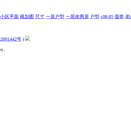
小区平面
规划图
尺寸
一居户型
一居改两居
户型
c08-05
面签
老
2001442号
)
s .