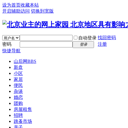
设为首页
收藏本站
开启辅助访问
切换到宽版
找回密码
自动登录
密码
注册
登录
快捷导航
山后网
BBS
新盘
小区
家居
便民
杂谈
婚恋
团购
房屋租售
招聘
跳蚤市场
亲子