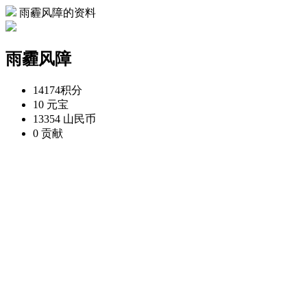
雨霾风障的资料
雨霾风障
14174
积分
10
元宝
13354
山民币
0
贡献