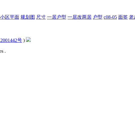
小区平面
规划图
尺寸
一居户型
一居改两居
户型
c08-05
面签
老
2001442号
)
s .