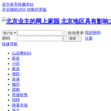
设为首页
收藏本站
开启辅助访问
切换到宽版
找回密码
自动登录
密码
注册
登录
快捷导航
山后网
BBS
新盘
小区
家居
便民
杂谈
婚恋
团购
房屋租售
招聘
跳蚤市场
亲子