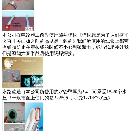
本公司在电改施工前先使用墨斗弹线《弹线就是为了达到横平
竖直开关面板之间的高度是一致的》我们所使用的线盒上都带
有锁扣防止在穿拉线的时候不小心刮破漏电，线与线相接处我
们是缠绕六圈半然后使用锡焊焊接。
水路改造（本公司所使用的水管壁厚为
3.4
，可承受
18-20
个水
压
《一般市面上使用的是
2.8
壁厚，承受
12-14
个水压》