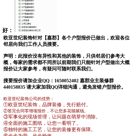
好：
欧亚世纪装饰针对【嘉郡】各个户型报价已做出，欢迎各位
邻居向我们工作人员搜要。
声明：此报价没有异性和其他的装饰，只供邻居们参考大
概，每家的需求都不同所以前期我们只能针对户型做出大概
报价让大家参考，有疑问可随时联系我们。
搜要报价请加企业QQ：1650052402 嘉郡业主装修群
440158835 请大家加我QQ详细沟通，避免发错户型报价。
欧亚世纪装饰公司的优势：
①
欧亚世纪装饰，品牌装修，先行赔付。
②签完合同零增项报价，不让您多花猫腻钱。
③军事化的现场管理，让问题在萌芽中消除。
④
全面的施工图纸，让您一看明了。
⑤
独特的施工工艺，让您的装修更有保障。
⑥
步步为营、步步验收。