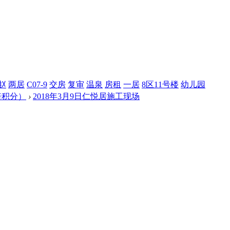
赵
两居
C07-9
交房
复审
温泉
房租
一居
8区11号楼
幼儿园
倍积分）
›
2018年3月9日仁悦居施工现场