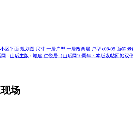
小区平面
规划图
尺寸
一居户型
一居改两居
户型
c08-05
面签
老
后网
›
山后主版
›
城建·仁悦居（山后网10周年：本版发帖回帖双
工现场