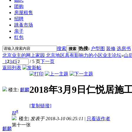
婚恋
团购
房屋租售
招聘
跳蚤市场
亲子
红包
搜索
热搜:
户型图
装修
选房书
搜索
北京业主的网上家园 北京地区具有影响力的小区业主论坛
»
山
1
2
3
4
5
/ 5 页
下一页
返回列表
2018年3月9日仁悦居施
楼主:
麒麟
[复制链接]
#
11
楼主
|
发表于 2018-3-10 06:25:11
|
只看该作者
第十一张
麒麟