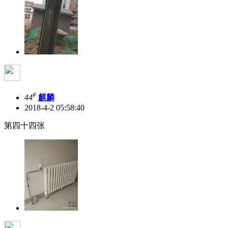
#
44
麒麟
2018-4-2 05:58:40
第四十四张