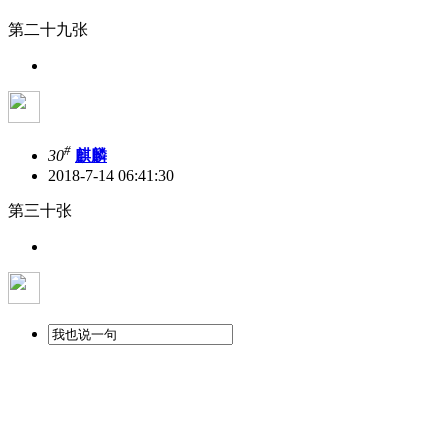
第二十九张
#
30
麒麟
2018-7-14 06:41:30
第三十张
上一页
1
2
3
4
.. 8
/ 8 页
下一页
首页
|
登录
|
注册
标准版
|
触屏版
|
电脑版
|
客户端