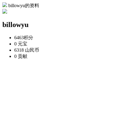
billowyu的资料
billowyu
6463
积分
0
元宝
6318
山民币
0
贡献