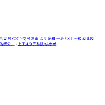
赵
两居
C07-9
交房
复审
温泉
房租
一居
8区11号楼
幼儿园
双倍积分）
›
上庄规划完整版(供参考)