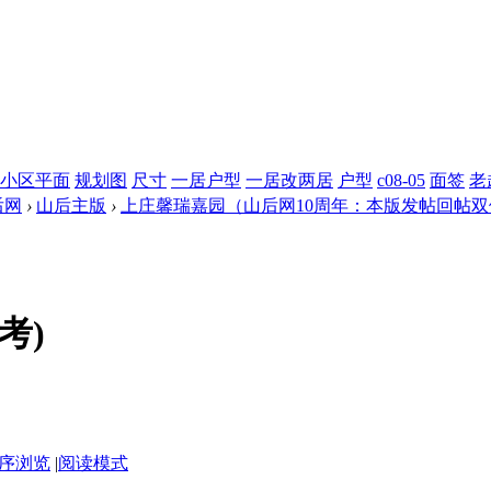
小区平面
规划图
尺寸
一居户型
一居改两居
户型
c08-05
面签
老
后网
›
山后主版
›
上庄馨瑞嘉园（山后网10周年：本版发帖回帖
考)
序浏览
|
阅读模式