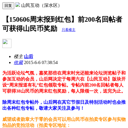
山民互动（深水区）
回复
【150606周末报到红包】前200名回帖者
可获得山民币奖励
只看楼主
楼主
山后
收藏
2015-6-6 07:38:54
为
活跃论坛气氛，嘉奖那些在周末时光还能来论坛浏览帖子和
参加互动的会员，山后网决定于每周六在【山民互动】版块开
设“周末报道有礼”红包领取专帖。专帖内前200名回帖者每人
可获得38山民币的周末红包奖励，每人限领一次，送完为止。
除周末红包专帖外，山后网在其它节假日及特别活动时也会推
出各种红包专帖，敬请大家关注及参与！
威望或者勋章大于零的会员可以用山民币在拍卖专区参与实物
拍品的竞拍活动（拍卖专区地址：