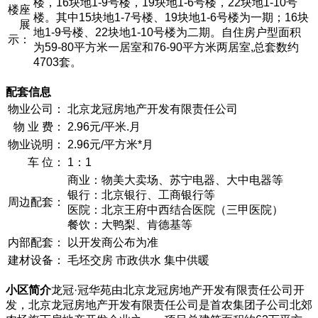
楼，16块地1-9号楼，19块地1-6号楼，22块地1-10号
楼座
楼。其中15块地1-7号楼、19块地1-6号楼为一期；16块
展
地1-9号楼、22块地1-10号楼为二期。自住房户型面积
示：
为59-80平方米一居室和76-90平方米两居室,总套数约
4703套。
配套信息
物业公司：
北京龙冠房地产开发有限责任公司
物 业 费：
2.96元/平米.月
物业说明：
2.96元/平方米*月
车 位：
1：1
商业：物美大卖场、苏宁电器、大中电器等
银行：北京银行、工商银行等
周边配套：
医院：北京王府中西结合医院（三甲医院）
餐饮：大鸭梨、肯德基等
内部配套：
以开发商公布为准
建材设备：
毛坯交房 市政供水 集中供暖
小区简介
龙冠·冠华苑由北京龙冠房地产开发有限责任公司开
发，北京龙冠房地产开发有限责任公司是首农集团子公司北郊