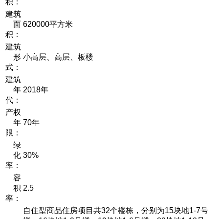
积：
建筑
面
620000平方米
积：
建筑
形
小高层、高层、板楼
式：
建筑
年
2018年
代：
产权
年
70年
限：
绿
化
30%
率：
容
积
2.5
率：
自住型商品住房项目共32个楼栋，分别为15块地1-7号