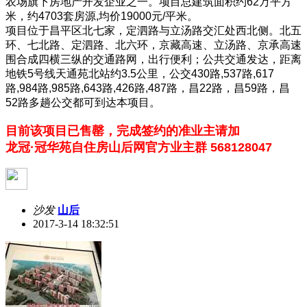
农场旗下房地产开发企业之一。项目总建筑面积约62万平方
米，约4703套房源,均价19000元/平米。
项目位于昌平区北七家，定泗路与立汤路交汇处西北侧。北五
环、七北路、定泗路、北六环，京藏高速、立汤路、京承高速
围合成四横三纵的交通路网，出行便利；公共交通发达，距离
地铁5号线天通苑北站约3.5公里，公交430路,537路,617
路,984路,985路,643路,426路,487路，昌22路，昌59路，昌
52路多趟公交都可到达本项目。
目前该项目已售罄，完成签约的准业主请加
龙冠·冠华苑自住房山后网官方业主群 568128047
沙发
山后
2017-3-14 18:32:51