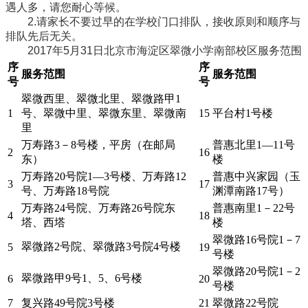
遇人多，请您耐心等候。
2.请家长不要过早的在学校门口排队，接收原则和顺序与
排队先后无关。
2017年5月31日北京市海淀区翠微小学南部校区服务范围
序
序
服务范围
服务范围
号
号
翠微西里、翠微北里、翠微路甲1
1
号、翠微中里、翠微东里、翠微南
15
平台村1号楼
里
万寿路3－8号楼，平房（在邮局
普惠北里1—11号
2
16
东）
楼
万寿路20号院1—3号楼、万寿路12
普惠中兴家园（玉
3
17
号、万寿路18号院
渊潭南路17号）
万寿路24号院、万寿路26号院东
普惠南里1－22号
4
18
塔、西塔
楼
翠微路16号院1－7
翠微路2号院、翠微路3号院4号楼
5
19
号楼
翠微路20号院1－2
翠微路甲9号1、5、6号楼
6
20
号楼
7
复兴路49号院3号楼
21
翠微路22号院