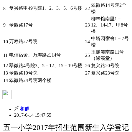
翠微路14号院2个
复兴路甲49号院1、2、3、5、6号楼
8
22
楼
柳林馆南里1－
9
翠微路17号
23
12、14-17、甲8号
楼
中塔园宿舍1－7号
万寿路27号院
10
24
楼
玉渊潭南路11号
电信宿舍、万寿路乙14号
11
25
（缘溪堂）
12
翠微路4号院3、5－12、15－19号楼
26
复兴路20号院
13
翠微路10号院
27
复兴路23号院
14
翠微路24号院两个楼
#
7
和群
2017-6-14 15:47:55
五一小学2017年招生范围新生入学登记