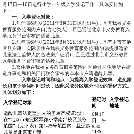
月17日—18日进行小学一年级入学登记工作，具体安排如
下：
一、入学登记对象：
1.凡年满6周岁(2011年8月31日以前出生)，具有我校义务
教育服务范围内户口(含七类人)，且已通过北京市义务教育入
学服务平台审核的适龄儿童。
2.凡年满6周岁(2011年8月31日以前出生)，具有本市其他
区县户籍，实际居住在我校义务教育服务范围内(需提供适龄
儿童法定监护人的合法房产证明)，且已通过北京市义务教育
入学服务平台审核的适龄儿童。
3.暂住地在我校义务教育服务范围内且通过居住地所在街
道办事处和相关部门联合审核的非本市户籍适龄儿童。
二、入学登记时间和地点：为提高入学登记效率，避免家
长和孩子等候时间过长，因此采取分区域分时段的登记方式。
具体划分如下：
登记时
入学登记
入学登记对象
间
地址
适龄儿童法定监护人的房屋产权证地址
6月17
在“北京市海淀区翠微小学南部校区服务
日上午
范围”（见下表）第1-25号范围内，且适龄
8:30-
11:00
儿童是北京市户籍。