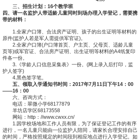
三
、招生计划：16个教学班
四、请一名监护人带适龄儿童同时到场办理入学登记，需要携
带的材料：
1.全家户口簿、合法房产证明、孩子的出生证明等材料的
原件(监护人若是军人需提供军官证)。
2.全家户口簿(户口簿首页、户主页、父母页、适龄儿童
页等)或军官证、合法房产证明、出生证明等材料的A4纸复印
件各一份。
3.《学龄人口信息采集表》一份。(网上录入后打印，监
护人签字)
4.黑色签字笔。
五、领取入学通知书时间：2017年7月11日下午14：00
——16：00
六、咨询方式：
电话：翠微小学68177879
羊坊店学区68173558
网站：http：//www.cwxx.cn/
1.因学校场地和工作人员有限，为了保证登记工作的有序
进行，一名儿童只能由一位监护人陪同，请家长合理安排自己
的时间，严格按照规定的时间段到相应地点进行入学登记。如