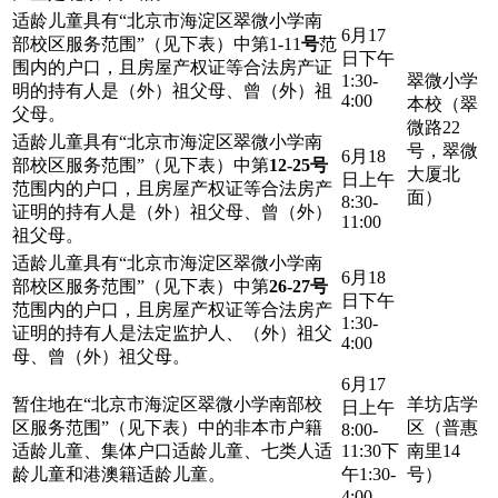
适龄儿童具有“北京市海淀区翠微小学南
6月17
部校区服务范围”（见下表）中第1-11
号
范
日下午
围内的户口，且房屋产权证等合法房产证
1:30-
翠微小学
明的持有人是（外）祖父母、曾（外）祖
4:00
本校（翠
父母。
微路22
适龄儿童具有“北京市海淀区翠微小学南
号，翠微
6月18
部校区服务范围”（见下表）中第
12-25号
大厦北
日上午
范围内的户口，且房屋产权证等合法房产
面）
8:30-
证明的持有人是（外）祖父母、曾（外）
11:00
祖父母。
适龄儿童具有“北京市海淀区翠微小学南
6月18
部校区服务范围”（见下表）中第
26-27号
日下午
范围内的户口，且房屋产权证等合法房产
1:30-
证明的持有人是法定监护人、（外）祖父
4:00
母、曾（外）祖父母。
6月17
暂住地在“北京市海淀区翠微小学南部校
羊坊店学
日上午
区服务范围”（见下表）中的非本市户籍
区（普惠
8:00-
适龄儿童、集体户口适龄儿童、七类人适
11:30下
南里14
龄儿童和港澳籍适龄儿童。
午1:30-
号）
4:00