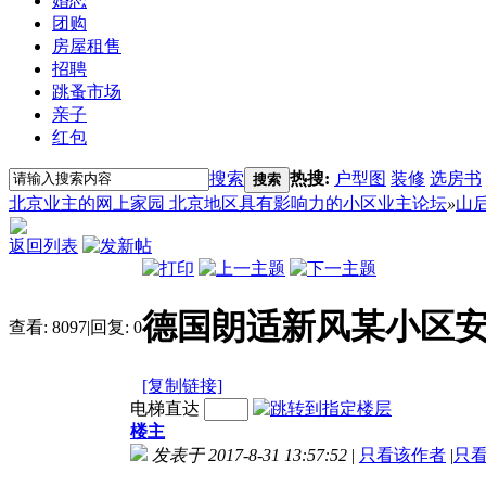
婚恋
团购
房屋租售
招聘
跳蚤市场
亲子
红包
搜索
热搜:
户型图
装修
选房书
搜索
北京业主的网上家园 北京地区具有影响力的小区业主论坛
»
山
返回列表
德国朗适新风某小区
查看:
8097
|
回复:
0
[复制链接]
电梯直达
楼主
发表于 2017-8-31 13:57:52
|
只看该作者
|
只