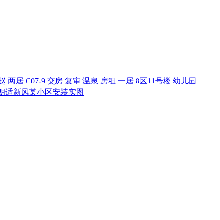
赵
两居
C07-9
交房
复审
温泉
房租
一居
8区11号楼
幼儿园
朗适新风某小区安装实图