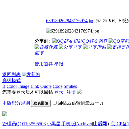
639189262843176974.jpg
(55.75 KB, 下载
分享到:
QQ好友和群
收藏
分享
淘帖
支
回复
使用道具
举报
返回列表
高级模式
B
Color
Image
Link
Quote
Code
Smilies
您需要登录后才可以回帖
登录
|
注册
本版积分规则
回帖后跳转到最后一页
发表回复
管理员QQ1192595503
|
小黑屋
|
手机版
|
Archiver
|
山后网
(
京ICP备1