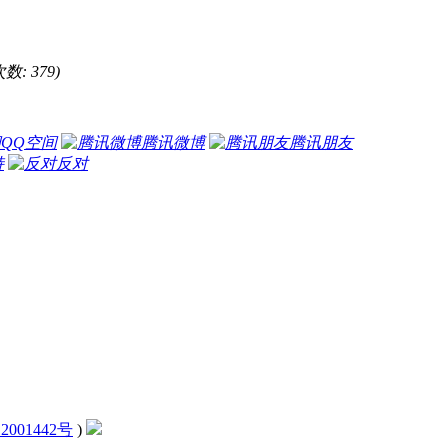
次数: 379)
QQ空间
腾讯微博
腾讯朋友
持
反对
2001442号
)