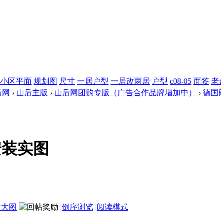
小区平面
规划图
尺寸
一居户型
一居改两居
户型
c08-05
面签
老
后网
›
山后主版
›
山后网团购专版（广告合作品牌增加中）
›
德国
安装实图
看大图
|
倒序浏览
|
阅读模式