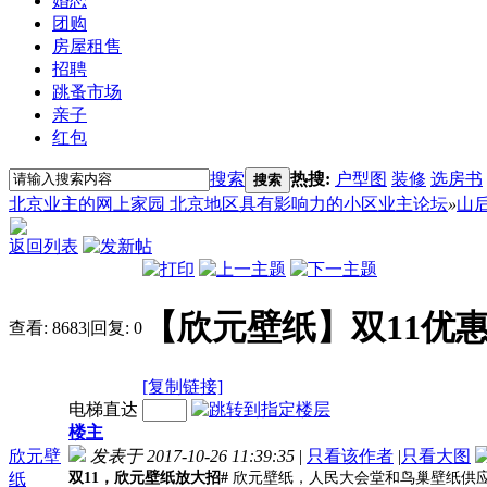
婚恋
团购
房屋租售
招聘
跳蚤市场
亲子
红包
搜索
热搜:
户型图
装修
选房书
搜索
北京业主的网上家园 北京地区具有影响力的小区业主论坛
»
山
返回列表
【欣元壁纸】双11优
查看:
8683
|
回复:
0
[复制链接]
电梯直达
楼主
欣元壁
发表于 2017-10-26 11:39:35
|
只看该作者
|
只看大图
纸
双
11
，欣元壁纸放大招
#
欣元壁纸，人民大会堂和鸟巢壁纸供