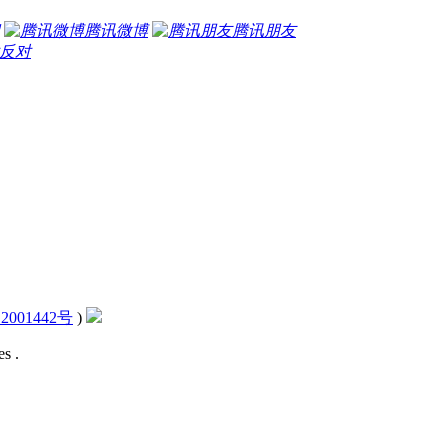
腾讯微博
腾讯朋友
反对
2001442号
)
s .