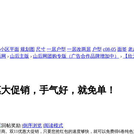
小区平面
规划图
尺寸
一居户型
一居改两居
户型
c08-05
面签
老
后网
›
山后主版
›
山后网团购专版（广告合作品牌增加中）
›
【欣
惠大促销，手气好，就免单！
|
倒序浏览
|
阅读模式
应商。双
11
优惠大促销，只要您抢红包的速度够快，就可以免费得
6
卷纯色