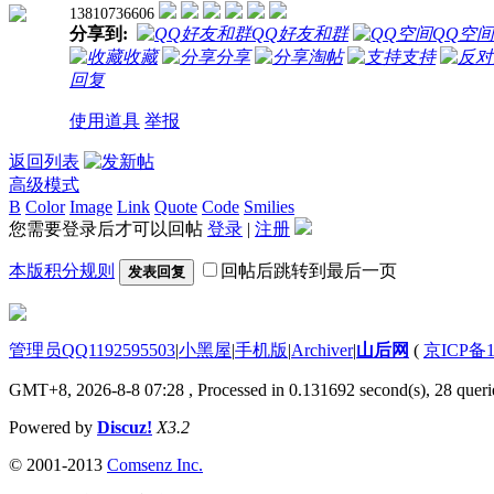
13810736606
分享到:
QQ好友和群
QQ空间
收藏
分享
淘帖
支持
回复
使用道具
举报
返回列表
高级模式
B
Color
Image
Link
Quote
Code
Smilies
您需要登录后才可以回帖
登录
|
注册
本版积分规则
回帖后跳转到最后一页
发表回复
管理员QQ1192595503
|
小黑屋
|
手机版
|
Archiver
|
山后网
(
京ICP备1
GMT+8, 2026-8-8 07:28
, Processed in 0.131692 second(s), 28 querie
Powered by
Discuz!
X3.2
© 2001-2013
Comsenz Inc.