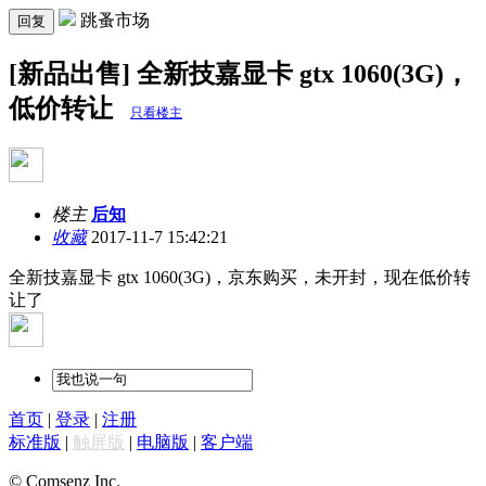
跳蚤市场
回复
[新品出售] 全新技嘉显卡 gtx 1060(3G)，
低价转让
只看楼主
楼主
后知
收藏
2017-11-7 15:42:21
全新技嘉显卡 gtx 1060(3G)，京东购买，未开封，现在低价转
让了
首页
|
登录
|
注册
标准版
|
触屏版
|
电脑版
|
客户端
© Comsenz Inc.