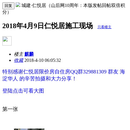
城建·仁悦居（山后网10周年：本版发帖回帖双倍积
回复
分）
2018年4月9日仁悦居施工现场
只看楼主
楼主
麒麟
收藏
2018-4-10 06:05:32
特别感谢仁悦居限价房自住房QQ群329881309 群友
海
淀华人
的辛苦拍摄和大力分享！
登陆点击可看大图
第一张