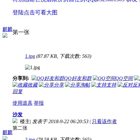
登陆点击可看大图
麒麟
第一张
1.jpg
(87.87 KB, 下载次数: 563)
分享到:
QQ好友和群
QQ空间
收藏
分享
淘帖
支持
反
回复
使用道具
举报
沙发
楼主
|
发表于 2018-9-22 06:20:53
|
只看该作者
第二张
麒麟
2.jpg
(78.58 KB, 下载次数: 565)