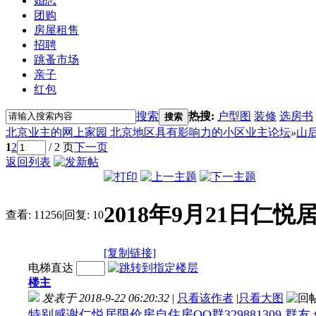
婚恋
团购
房屋租售
招聘
跳蚤市场
亲子
红包
搜索
热搜:
户型图
装修
选房书
搜索
北京业主的网上家园 北京地区具有影响力的小区业主论坛
»
山
1
2
/ 2 页
下一页
返回列表
2018年9月21日仁
查看:
11256
|
回复:
10
[复制链接]
电梯直达
楼主
发表于 2018-9-22 06:20:32
|
只看该作者
|
只看大图
特别感谢仁悦居限价房自住房QQ群329881309 群友