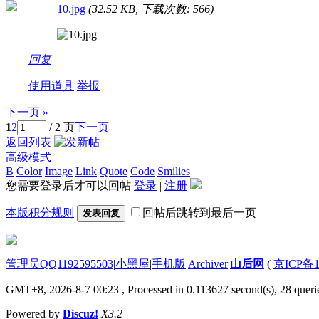
10.jpg
(32.52 KB, 下载次数: 566)
回复
使用道具
举报
下一页 »
1
2
/ 2 页
下一页
返回列表
高级模式
B
Color
Image
Link
Quote
Code
Smilies
您需要登录后才可以回帖
登录
|
注册
本版积分规则
回帖后跳转到最后一页
发表回复
管理员QQ1192595503
|
小黑屋
|
手机版
|
Archiver
|
山后网
(
京ICP备1
GMT+8, 2026-8-7 00:23
, Processed in 0.113627 second(s), 28 querie
Powered by
Discuz!
X3.2