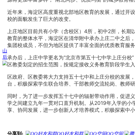
近年来，海淀区高度重视北部地区教育的发展，通过开
校的面貌发生了巨大的改变。
上庄地区目前共有小学（含校区）4所，初中2所，长期
教育的整体水平，海淀区在清华附中承办上庄二中之后
集团校成员，不但为地区提供了丰富全面的优质教育服
山
后
承办后，上庄中学更名为“北京市第五十七中学上庄分校
区教委划定的招生范围，按规定接收义务教育阶段学生
区政府、区教委将大力支持五十七中和上庄分校的发展
台，积极探索学生联合培养、干部教师交流轮岗、教师
同时，为了进一步发挥五十七中的辐射带动作用，促进
学之间建立九年一贯对口直升机制。从2019年入学的
享、协同发展，进一步创新人才培养模式，积极探索中
分享到:
QQ好友和群
QQ空间