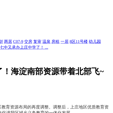
赵
两居
C07-9
交房
复审
温泉
房租
一居
8区11号楼
幼儿园
中又承办上庄中学了！ ...
了！海淀南部资源带着北部飞~
地区教育资源布局的再度调整。调整后，上庄地区优质教育资
效促进我区城乡义务教育的一体化发展。