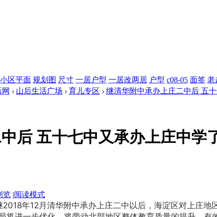
小区平面
规划图
尺寸
一居户型
一居改两居
户型
c08-05
面签
老
后网
›
山后生活广场
›
育儿专区
›
继清华附中承办上庄二中后 五十七
中后 五十七中又承办上庄中学
浏览
|
阅读模式
2018年12月清华附中承办上庄二中以后，海淀区对上庄
格局将进一步优化，将带动北部地区整体教育质量的提升，有