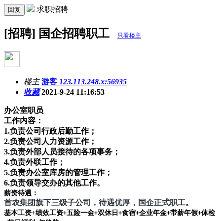
求职招聘
回复
[招聘] 国企招聘职工
只看楼主
楼主
游客
123.113.248.x:56935
收藏
2021-9-24 11:16:53
办公室职员
工作内容：
1.
负责公司行政后勤工作；
2.
负责公司人力资源工作；
3.
负责外部人员接待的各项事务；
4.
负责外联工作；
5.
负责办公室库房的管理工作；
6.
负责领导交办的其他工作。
薪资待遇：
首农集团旗下三级子公司，待遇优厚，国企正式职工。
基本工资
+
绩效工资
五险一金
双休日
食宿
企业年金
带薪年假
体检
+
+
+
+
+
+