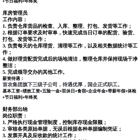
节日福利
年终奖
+
+
库房管理员
工作内容：
1.
负责仓库货品的检查、入库、整理、打包、发货等工作；
2. 根据订单要求及时审单，快速完成当日订单的配货、验货、
打包、发货等工作；
3. 负责每天的仓库理货、清理等工作，以及相关数据统计等工
作；
4. 做好理货配货完成后的场地清洁，整理仓库并保持现场干净
整洁；
5. 完成领导交办的其他工作。
薪资待遇：
首农集团旗下三级子公司，待遇优厚，国企正式职工。
基本工资
+
绩效工资
五险一金
双休日
食宿
企业年金
带薪年假
体检
+
+
+
+
+
+
节日福利
年终奖
+
+
财务部出纳
岗位职责：
1.
严格执行现金管理制度，控制库存现金限额；
2.
审核各类原始单据，无误后根据各种单据编制凭证；
3.
发票开具及应收款的统计工作；