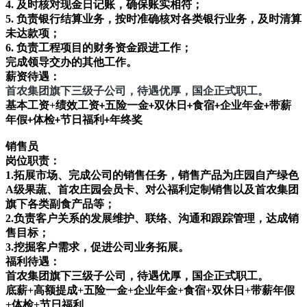
4.
及时核对现金日记账，确保账实相符；
5.
负责银行结算业务，按时准确核对各类银行业务，及时清算
未达款项；
6.
负责工程项目的财务资金跟进工作；
完成领导交办的其他工作。
薪资待遇：
首农集团旗下三级子公司，待遇优厚，国企正式职工。
基本工资
+
绩效工资
五险一金
双休日
食宿
企业年金
带薪
+
+
+
+
+
年假
体检
节日福利
年终奖
+
+
+
销售员
岗位职责：
1.拓展市场、完成公司的销售任务，销售产品为庄园自产绿色
A级果蔬、首农庄园会员卡、对公福利定制销售以及首农集团
旗下各类副食产品等；
2.负责客户关系的发展维护、联络、沟通和跟踪管理，达成销
售目标；
3.挖掘客户需求，促进公司业务拓展。
福利待遇：
首农集团旗下三级子公司，待遇优厚，国企正式职工。
底薪
+高额提成+五险一金+企业年金+食宿+双休日+带薪年假
+体检+节日福利