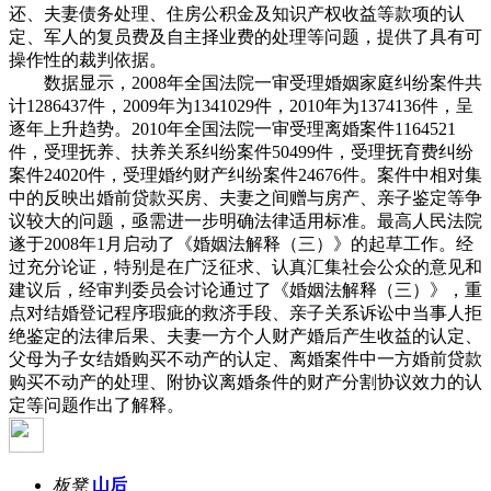
还、夫妻债务处理、住房公积金及知识产权收益等款项的认
定、军人的复员费及自主择业费的处理等问题，提供了具有可
操作性的裁判依据。
数据显示，2008年全国法院一审受理婚姻家庭纠纷案件共
计1286437件，2009年为1341029件，2010年为1374136件，呈
逐年上升趋势。2010年全国法院一审受理离婚案件1164521
件，受理抚养、扶养关系纠纷案件50499件，受理抚育费纠纷
案件24020件，受理婚约财产纠纷案件24676件。案件中相对集
中的反映出婚前贷款买房、夫妻之间赠与房产、亲子鉴定等争
议较大的问题，亟需进一步明确法律适用标准。最高人民法院
遂于2008年1月启动了《婚姻法解释（三）》的起草工作。经
过充分论证，特别是在广泛征求、认真汇集社会公众的意见和
建议后，经审判委员会讨论通过了《婚姻法解释（三）》，重
点对结婚登记程序瑕疵的救济手段、亲子关系诉讼中当事人拒
绝鉴定的法律后果、夫妻一方个人财产婚后产生收益的认定、
父母为子女结婚购买不动产的认定、离婚案件中一方婚前贷款
购买不动产的处理、附协议离婚条件的财产分割协议效力的认
定等问题作出了解释。
板凳
山后