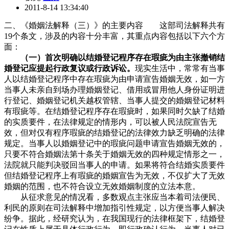
2011-8-14 13:34:40
二、《婚姻法解释（三）》的主要内容 这部司法解释共有
19个条文，涉及的内容十分丰富，其重点内容包括以下六个方
面：
（一）首次明确以结婚登记程序存在瑕疵为由主张撤销结
婚登记应提起行政复议或行政诉讼。
现实生活中，常常有当事
人以结婚登记程序中存在瑕疵为由申请宣告婚姻无效，如一方
当事人未亲自到场办理婚姻登记、借用或冒用他人身份证明进
行登记、婚姻登记机关越权管辖、当事人提交的婚姻登记材料
有瑕疵等。在结婚登记程序存在瑕疵时，如果同时欠缺了结婚
的实质要件，在法律规定的情形内，可以被人民法院宣告无
效，但对仅有程序瑕疵的结婚登记的法律效力缺乏明确的法律
规定。当事人以婚姻登记中的瑕疵问题申请宣告婚姻无效的，
只要不符合婚姻法第十条关于婚姻无效的四种规定情形之一，
法院就只能判决驳回当事人的申请。如果将符合结婚实质要件
但结婚登记程序上有瑕疵的婚姻宣告为无效，不仅扩大了无效
婚姻的范围，也不符合设立无效婚姻制度的立法本意。
从征求意见的情况看，多数观点主张应当本着司法便民、
利民的原则在司法解释中增加指引性规定，以方便当事人解决
纷争。据此，经研究认为，在我国现行的法律框架下，结婚登