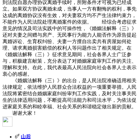
到法院自愿办理协议离婚手续时，所附条件才可视为已经成
立。如果双方协议离婚未成，当事人一方有翻悔的权利，事先
达成的离婚协议没有生效，对夫妻双方均不产生法律约束力，
不能作为人民法院处理离婚案件的依据。 经综合考虑征求
意见的情况及司法实践中的可操作性，《婚姻法解释（三）》
还对夫妻之间赠与房产、无民事行为能力人能否作为原告提起
离婚诉讼、生育权纠纷、夫妻一方擅自出卖共有房屋如何处
理、请求离婚损害赔偿的权利人等问题作出了相关规定。在
《婚姻法解释（三）》征求意见期间，社会各界人士广泛参
与，积极建言献策，充分表达了对婚姻家庭审判工作的关注、
理解和支持。在此，我代表最高人民法院向社会各界人士表示
衷心的感谢。
《婚姻法解释（三）》的出台，是人民法院准确适用相关
法律规定，依法维护人民群众合法权益的一项重要举措。人民
法院将紧密结合婚姻家庭纠纷审判工作实践，及时关注事关民
生的法律适用问题，不断提高司法能力和司法水平，为依法促
进家庭关系的和睦幸福、社会关系的和谐稳定做出新的贡献。
谢谢大家！
#
6
山后