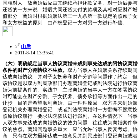
同相对人，故离婚后应由其继续承担还款义务。对于婚后参与
还贷的一方来说，婚后共同还贷支付的款项及其相对应财产增
值部分，离婚时根据婚姻法第三十九条第一款规定的照顾子女
和女方权益的原则，由产权登记一方对另一方进行补偿。
#
5
山后
2011-8-14 13:35:41
（六）明确规定当事人协议离婚未成则事先达成的附协议离婚
条件的财产分割协议不生效。
双方当事人在婚姻关系存续期间
达成离婚协议，并对子女抚养和财产分割等问题作了约定，但
该协议是以双方到民政部门办理离婚登记或到法院进行协议离
婚为前提条件的。实践中，主张离婚的当事人一方在签署协议
时可能会在财产分割、子女抚养、债务承担等方面作出一定的
让步，目的是希望顺利离婚。由于种种原因，双方并未到婚姻
登记机关办理离婚登记，或者到法院离婚时一方翻悔不愿意按
照原协议履行，要求法院依法进行裁判。在这种情况下，当事
人双方事先达成的离婚协议的效力问题，往往成为离婚案件争
议的焦点。离婚问题事关重大，应当允许当事人反复考虑、协
商，只有在双方最终达成一致意见并到民政部门登记离婚或者