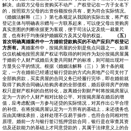
解决。由双方父母出资购买不动产，产权登记在一方子女名下
的，按照双方父母的出资份额按份共有，更为符合实际情况。
《婚姻法解释（三）》第七条规定从我国的实际出发，将产权
登记主体与明确表示赠与一方联系起来，可以使父母出资购房
真实意图的判断依据更为客观，便于司法认定及统一裁量尺
度，也有利于均衡保护婚姻双方及其父母的权益。
（五）
首次明确离婚案件中一方婚前贷款购买的不动产应归产权登记
方所有。
离婚案件中，按揭房屋的分割是焦点问题之一。如果
仅仅机械地按照房屋产权证书取得的时间作为划分按揭房屋属
于婚前个人财产或婚后夫妻共同财产的标准，则可能出现对一
方显失公平的情况。根据《婚姻法解释（三）》第十条的规
定，一方在婚前已经通过银行贷款的方式向房地产公司支付了
全部购房款，买卖房屋的合同义务已经履行完毕，即在婚前就
取得了购房合同确认给购房者的全部债权，婚后获得房产的物
权只是财产权利的自然转化，故离婚分割财产时将按揭房屋认
定为一方的个人财产相对比较公平。对按揭房屋在婚后的增
值，应考虑配偶一方参与还贷的实际情况，对其作出公平合理
的补偿。在将按揭房屋认定为一方所有的基础上，未还债务也
应由其继续承担，这样处理不仅易于操作，也符合合同相对性
原理。婚前一方与银行签订抵押贷款合同，银行是在审查其资
信及还款能力的基础上才同意贷款的，其属于法律意义上的合