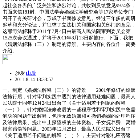
起社会各界的广泛关注和热烈讨论，共收到反馈意见9974条，
书面来信181封。中国法学会婚姻法学研究会等17家单位专门
召开了有关研讨会，形成了书面修改意见。经过三年多的调研
起草和充分论证，并征求了立法机关和国家相关部门的意见，
这部司法解释于2011年7月4日由最高人民法院审判委员会第
1525次会议通过，并将于2011年8月13日起施行。下面，我把
《婚姻法解释（三）》制定的背景、主要内容向各位作一简要
介绍。
沙发
山后
2011-8-14 13:33:57
一、制定《婚姻法解释（三）》的背景 2001年修订的婚姻
法施行后，针对审判实践中遇到的法律适用疑难问题，最高人
民法院于同年12月24日出台了《关于适用若干问题的解释
（一）》，针对婚姻法修改后的一些程序性和审判实践中急需
解决的问题作出解释，包括无效婚姻和可撤销婚姻的处理程序
及法律后果、提出中止探望权的主体资格、子女抚养费、离婚
损害赔偿等问题。2003年12月25日，最高人民法院又出台了
《关于适用若干问题的解释（二）》，主要针对彩礼应否返