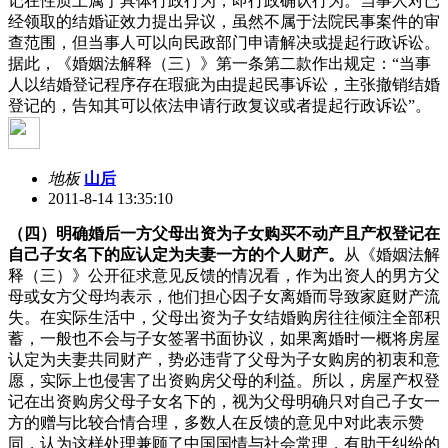
记在性质上属于具体行政行为，即行政确认行为。当事人对已
经领取的结婚证效力提出异议，虽然不属于法院民事案件的审
查范围，但当事人可以向民政部门申请解决或提起行政诉讼。
据此，《婚姻法解释（三）》第一条第二款作出规定：“当事
人以结婚登记程序存在瑕疵为由提起民事诉讼，主张撤销结婚
登记的，告知其可以依法申请行政复议或者提起行政诉讼”。
地板
山后
2011-8-14 13:35:10
（四）明确婚后一方父母出资为子女购买不动产且产权登记在
自己子女名下的应认定为夫妻一方的个人财产。
从《婚姻法解
释（三）》公开征求意见反馈的情况看，作为出资人的男方父
母或女方父母均表示，他们担心因子女离婚而导致家庭财产流
失。在实际生活中，父母出资为子女结婚购房往往倾注全部积
蓄，一般也不会与子女签署书面协议，如果离婚时一概将房屋
认定为夫妻共同财产，势必违背了父母为子女购房的初衷和意
愿，实际上也侵害了出资购房父母的利益。所以，房屋产权登
记在出资购房父母子女名下的，视为父母明确只对自己子女一
方的赠与比较合情合理，多数人在反馈的意见中对此表示赞
同，认为这样处理兼顾了中国国情与社会常理，有助于纠纷的