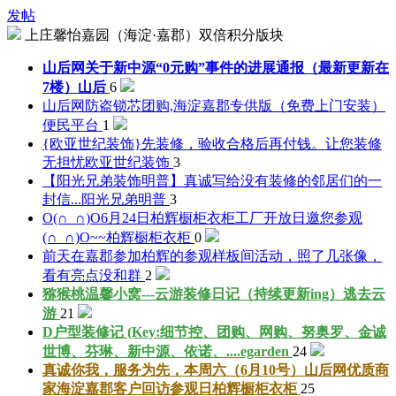
发帖
上庄馨怡嘉园（海淀·嘉郡）双倍积分版块
山后网关于新中源“0元购”事件的进展通报（最新更新在
7楼）
山后
6
山后网防盗锁芯团购,海淀嘉郡专供版（免费上门安装）
便民平台
1
{欧亚世纪装饰}先装修，验收合格后再付钱。让您装修
无担忧
欧亚世纪装饰
3
【阳光兄弟装饰明普】真诚写给没有装修的邻居们的一
封信...
阳光兄弟明普
3
O(∩_∩)O6月24日柏辉橱柜衣柜工厂开放日邀您参观
(∩_∩)O~~
柏辉橱柜衣柜
0
前天在嘉郡参加柏辉的参观样板间活动，照了几张像，
看有亮点没
和群
2
猕猴桃温馨小窝---云游装修日记（持续更新ing）
逃去云
游
21
D户型装修记 (Key:细节控、团购、网购、努奥罗、金诚
世博、芬琳、新中源、依诺、....
egarden
24
真诚你我，服务为先，本周六（6月10号）山后网优质商
家海淀嘉郡客户回访参观日
柏辉橱柜衣柜
25