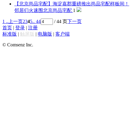
【北京尚品宅配】海淀嘉郡重磅推出尚品宅配样板间！
邻居们火速围
北京尚品宅配
1
1 ..
上一页
2
3
4
5
.. 44
/ 44 页
下一页
首页
|
登录
|
注册
标准版
|
触屏版
|
电脑版
|
客户端
© Comsenz Inc.