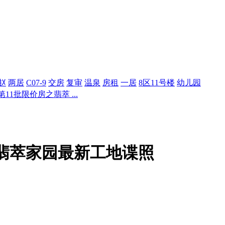
赵
两居
C07-9
交房
复审
温泉
房租
一居
8区11号楼
幼儿园
第11批限价房之翡萃 ...
房之翡萃家园最新工地谍照