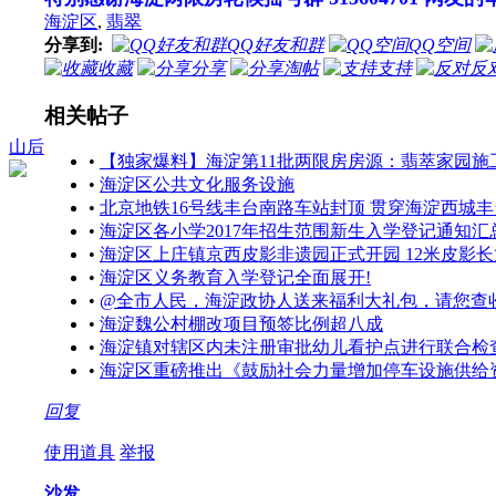
海淀区
,
翡翠
分享到:
QQ好友和群
QQ空间
收藏
分享
淘帖
支持
反
相关帖子
山后
•
【独家爆料】海淀第11批两限房房源：翡萃家园施工现
•
海淀区公共文化服务设施
•
北京地铁16号线丰台南路车站封顶 贯穿海淀西城丰台
•
海淀区各小学2017年招生范围新生入学登记通知汇
•
海淀区上庄镇京西皮影非遗园正式开园 12米皮影
•
海淀区义务教育入学登记全面展开!
•
@全市人民，海淀政协人送来福利大礼包，请您查
•
海淀魏公村棚改项目预签比例超八成
•
海淀镇对辖区内未注册审批幼儿看护点进行联合检
•
海淀区重磅推出《鼓励社会力量增加停车设施供给
回复
使用道具
举报
沙发