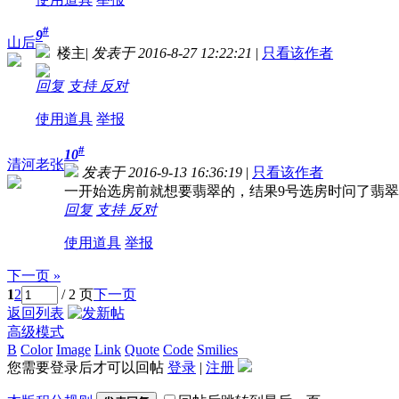
#
9
山后
楼主
|
发表于 2016-8-27 12:22:21
|
只看该作者
回复
支持
反对
使用道具
举报
#
10
清河老张
发表于 2016-9-13 16:36:19
|
只看该作者
一开始选房前就想要翡翠的，结果9号选房时问了翡翠
回复
支持
反对
使用道具
举报
下一页 »
1
2
/ 2 页
下一页
返回列表
高级模式
B
Color
Image
Link
Quote
Code
Smilies
您需要登录后才可以回帖
登录
|
注册