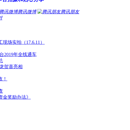
腾讯微博
腾讯朋友
对
场实拍（17.6.11）
2019年全线通车
总
长龙贺喜亮相
收！
查
资金奖励办法》