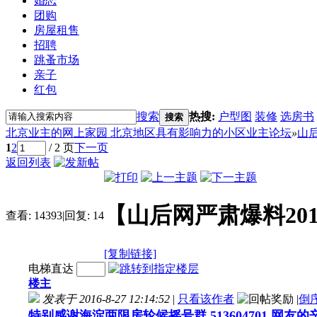
婚恋
团购
房屋租售
招聘
跳蚤市场
亲子
红包
搜索
热搜:
户型图
装修
选房书
搜索
北京业主的网上家园 北京地区具有影响力的小区业主论坛
»
山
1
2
/ 2 页
下一页
返回列表
【山后网严肃爆料201
查看:
14393
|
回复:
14
[复制链接]
电梯直达
楼主
发表于 2016-8-27 12:14:52
|
只看该作者
|
倒
特别感谢海淀两限房轮候摇号群 513604701 网友