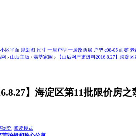
小区平面
规划图
尺寸
一居户型
一居改两居
户型
c08-05
面签
老
后网
›
山后主版
›
翡萃家园
›
【山后网严肃爆料2016.8.27】海淀区
6.8.27】海淀区第11批限价
序浏览
|
阅读模式
的辛苦拍摄和热心分享